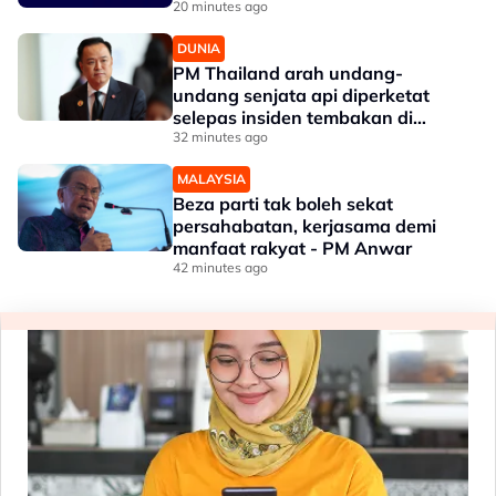
20 minutes ago
DUNIA
PM Thailand arah undang-
undang senjata api diperketat
selepas insiden tembakan di
sekolah
32 minutes ago
MALAYSIA
Beza parti tak boleh sekat
persahabatan, kerjasama demi
manfaat rakyat - PM Anwar
42 minutes ago