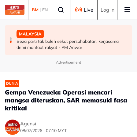
Skip to main content
Select language
Live
Log in
BM
|
EN
MALAYSIA
DUNIA
MALAYSIA
Pengacara, ahli perniagaan ditahan bantu siasatan
PM Thailand arah undang-undang senjata api diperketat
Beza parti tak boleh sekat persahabatan, kerjasama
audio siar sentuh isu sensitiviti agama
selepas insiden tembakan di sekolah
demi manfaat rakyat - PM Anwar
Advertisement
DUNIA
Gempa Venezuela: Operasi mencari
mangsa diteruskan, SAR memasuki fasa
kritikal
Agensi
08/07/2026 | 07:10 MYT