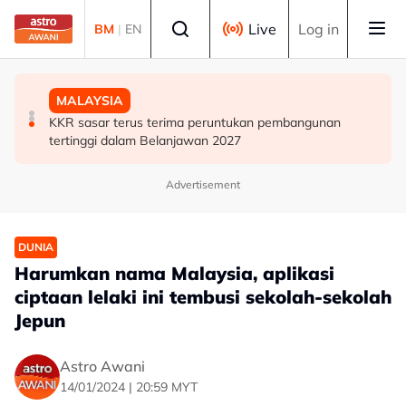
Skip to main content
Select language
Live
Log in
BM
|
EN
MALAYSIA
MALAYSIA
DUNIA
RCI Tabung Haji: JPM Hal Ehwal Agama junjung titah
KKR sasar terus terima peruntukan pembangunan
Turkiye nafi pakatan pertahanan Mekah sasar Iran
Agong demi integriti
tertinggi dalam Belanjawan 2027
Advertisement
DUNIA
Harumkan nama Malaysia, aplikasi
ciptaan lelaki ini tembusi sekolah-sekolah
Jepun
Astro Awani
14/01/2024 | 20:59 MYT