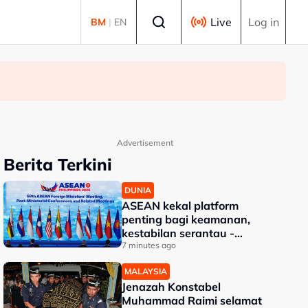
Select language
Live
Log in
BM
|
EN
Advertisement
Berita Terkini
DUNIA
ASEAN kekal platform
penting bagi keamanan,
kestabilan serantau -
Menteri Luar Kemboja
7 minutes ago
MALAYSIA
Jenazah Konstabel
Muhammad Raimi selamat