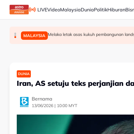
Skip to main content
LIVE
Video
Malaysia
Dunia
Politik
Hiburan
Bis
ASEAN kekal platform penting bagi keamanan, ke
Jenazah Konstabel Muhammad Raimi selama
Melaka letak asas kukuh pembangunan landska
DUNIA
MALAYSIA
MALAYSIA
DUNIA
Iran, AS setuju teks perjanjian d
Bernama
13/06/2026 | 10:00 MYT