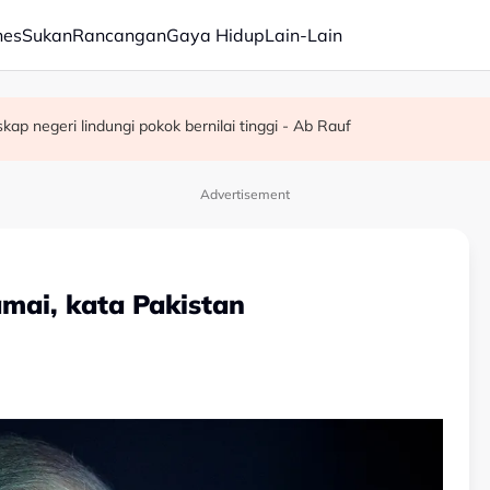
nes
Sukan
Rancangan
Gaya Hidup
Lain-Lain
stabilan serantau - Menteri Luar Kemboja
t dikebumikan
p negeri lindungi pokok bernilai tinggi - Ab Rauf
Advertisement
amai, kata Pakistan