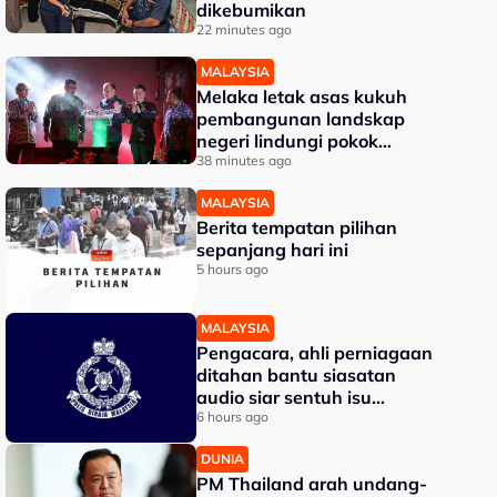
dikebumikan
22 minutes ago
MALAYSIA
Melaka letak asas kukuh
pembangunan landskap
negeri lindungi pokok
bernilai tinggi - Ab Rauf
38 minutes ago
MALAYSIA
Berita tempatan pilihan
sepanjang hari ini
5 hours ago
MALAYSIA
Pengacara, ahli perniagaan
ditahan bantu siasatan
audio siar sentuh isu
sensitiviti agama
6 hours ago
DUNIA
PM Thailand arah undang-