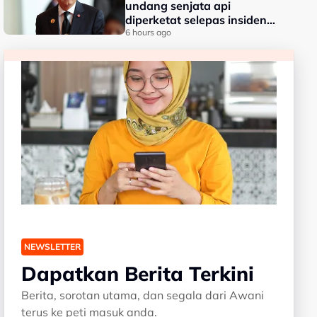
undang senjata api
diperketat selepas insiden
tembakan di sekolah
6 hours ago
NEWSLETTER
Dapatkan Berita Terkini
Berita, sorotan utama, dan segala dari Awani
terus ke peti masuk anda.