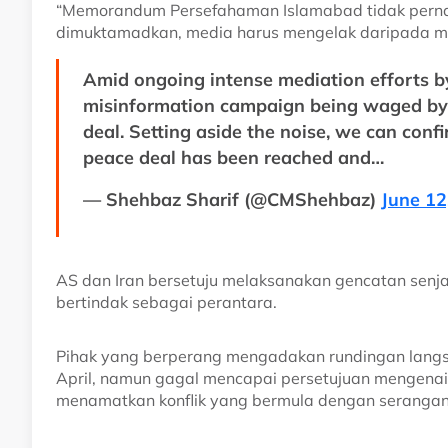
“Memorandum Persefahaman Islamabad tidak pernah
dimuktamadkan, media harus mengelak daripada m
Amid ongoing intense mediation efforts by
misinformation campaign being waged by
deal. Setting aside the noise, we can confi
peace deal has been reached and…
— Shehbaz Sharif (@CMShehbaz)
June 12
AS dan Iran bersetuju melaksanakan gencatan senja
bertindak sebagai perantara.
Pihak yang berperang mengadakan rundingan langsu
April, namun gagal mencapai persetujuan mengenai
menamatkan konflik yang bermula dengan serangan 