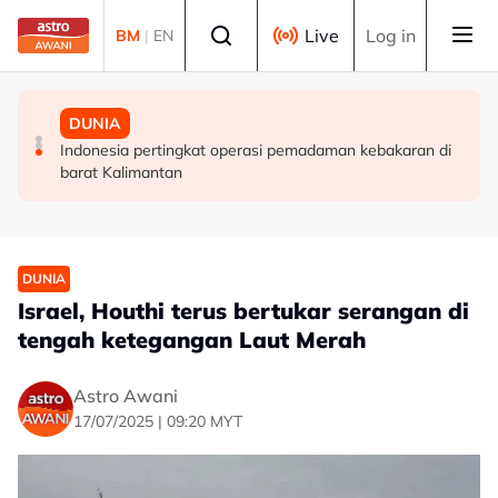
Skip to main content
Select language
Live
Log in
BM
|
EN
MALAYSIA
DUNIA
DUNIA
MCKK perlu lakar semula peranan dalam era moden -
Finland tutup semua laluan haiwan di sempadan dengan
Indonesia pertingkat operasi pemadaman kebakaran di
Sultan Nazrin
Rusia susulan demam babi Afrika
barat Kalimantan
DUNIA
Israel, Houthi terus bertukar serangan di
tengah ketegangan Laut Merah
Astro Awani
17/07/2025 | 09:20 MYT