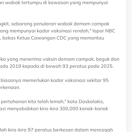
an wabak tertumpu di kawasan yang mempunyai
angkit, sebarang penularan wabak demam campak
ng mempunyai kadar vaksinasi rendah," lapor NBC
s, bekas Ketua Cawangan CDC yang memantau
ika yang menerima vaksin demam campak, beguk dan
 pada 2019 kepada di bawah 93 peratus pada 2025.
 biasanya memerlukan kadar vaksinasi sekitar 95
erkenaan.
ertahanan kita telah lemah," kata Daskalakis,
si menyebabkan kira-kira 300,000 kanak-kanak
h kira-kira 97 peratus berkesan dalam mencegah