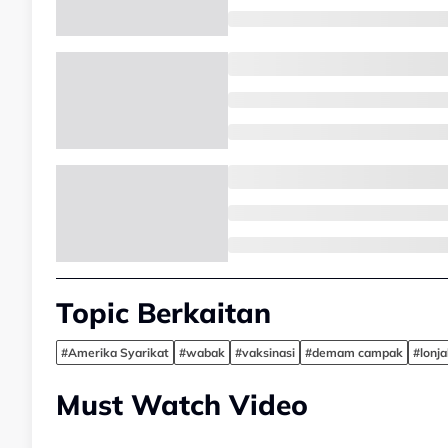
Topic Berkaitan
#Amerika Syarikat
#wabak
#vaksinasi
#demam campak
#lonj
Must Watch Video