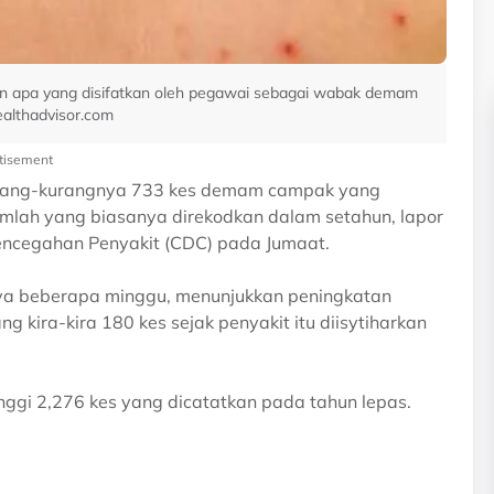
an apa yang disifatkan oleh pegawai sebagai wabak demam
althadvisor.com
tisement
urang-kurangnya 733 kes demam campak yang
 jumlah yang biasanya direkodkan dalam setahun, lapor
encegahan Penyakit (CDC) pada Jumaat.
nya beberapa minggu, menunjukkan peningkatan
kira-kira 180 kes sejak penyakit itu diisytiharkan
nggi 2,276 kes yang dicatatkan pada tahun lepas.