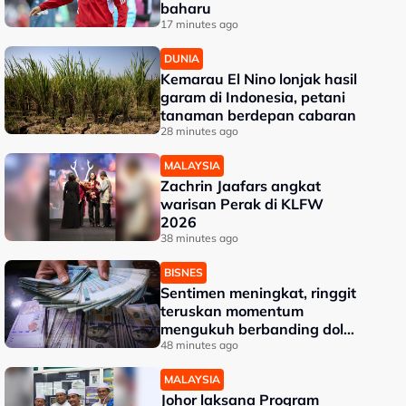
baharu
17 minutes ago
DUNIA
Kemarau El Nino lonjak hasil
garam di Indonesia, petani
tanaman berdepan cabaran
28 minutes ago
MALAYSIA
Zachrin Jaafars angkat
warisan Perak di KLFW
2026
38 minutes ago
BISNES
Sentimen meningkat, ringgit
teruskan momentum
mengukuh berbanding dolar
AS
48 minutes ago
MALAYSIA
Johor laksana Program