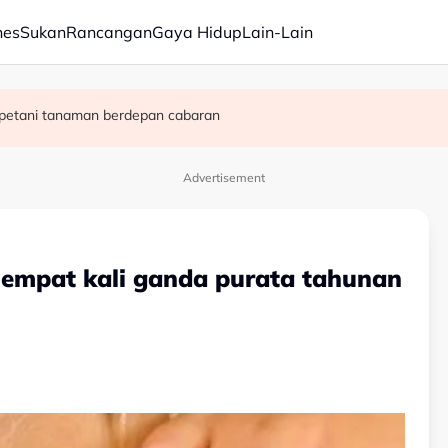
nes
Sukan
Rancangan
Gaya Hidup
Lain-Lain
karan hutan sangat tinggi
, petani tanaman berdepan cabaran
ih baharu
Advertisement
empat kali ganda purata tahunan