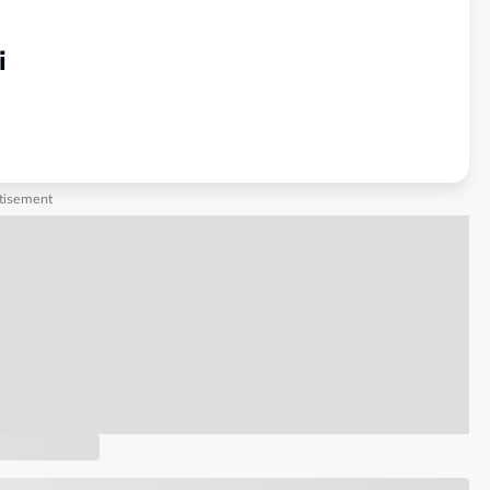
i
tisement