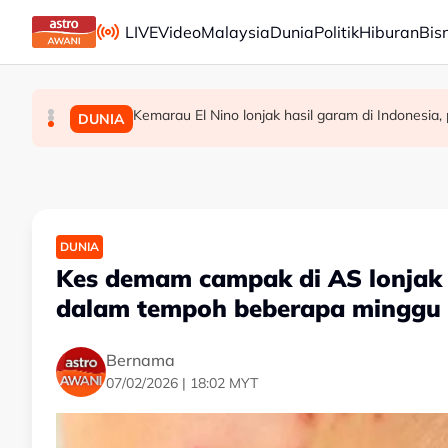
Skip to main content
LIVE
Video
Malaysia
Dunia
Politik
Hiburan
Bis
Greece keluar amaran merah susulan risiko keba
Kemarau El Nino lonjak hasil garam di Indonesia
Al Ahli lantik Marino Pusic sebagai ketua jurulat
DUNIA
SUKAN
DUNIA
DUNIA
Kes demam campak di AS lonjak 
dalam tempoh beberapa minggu
Bernama
07/02/2026 | 18:02 MYT