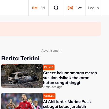
Select language
Live
Log in
BM
|
EN
Advertisement
Berita Terkini
DUNIA
Greece keluar amaran merah
susulan risiko kebakaran
hutan sangat tinggi
7 minutes ago
SUKAN
Al Ahli lantik Marino Pusic
sebagai ketua jurulatih