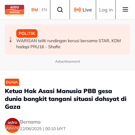
Skip to main content
Select language
Live
Log in
BM
|
EN
MALAYSIA
MALAYSIA
POLITIK
Peranan bapa dalam kalangan anggota ATM perlu terus
Akar reput, rongga pada pangkal punca pokok tumbang
WARISAN teliti rundingan kerusi bersama STAR, KDM
diperkasa - Dr Wan Azizah
- MBPP
hadapi PRU16 - Shafie
Advertisement
DUNIA
Ketua Hak Asasi Manusia PBB gesa
dunia bangkit tangani situasi dahsyat di
Gaza
Bernama
12/06/2025 | 00:10 MYT