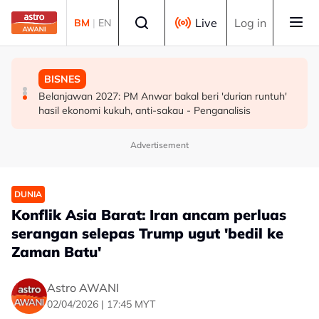
Skip to main content
Select language
Live
Log in
BM
|
EN
MALAYSIA
POLITIK
BISNES
Negeri Sembilan setuju tidak naikkan cukai taksiran -
Nga Kor Ming yakin perwakilan DAP buat keputusan
Belanjawan 2027: PM Anwar bakal beri 'durian runtuh'
MB
memihak kepada kestabilan negara
hasil ekonomi kukuh, anti-sakau - Penganalisis
Advertisement
DUNIA
Konflik Asia Barat: Iran ancam perluas
serangan selepas Trump ugut 'bedil ke
Zaman Batu'
Astro AWANI
02/04/2026 | 17:45 MYT