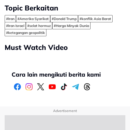
Topic Berkaitan
#Iran
#Amerika Syarikat
#Donald Trump
#konflik Asia Barat
#Iran Israel
#selat hormuz
#Harga Minyak Dunia
#ketegangan geopolitik
Must Watch Video
Cara lain mengikuti berita kami
Advertisement