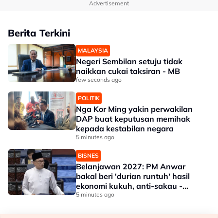
Advertisement
Berita Terkini
MALAYSIA
Negeri Sembilan setuju tidak
naikkan cukai taksiran - MB
few seconds ago
POLITIK
Nga Kor Ming yakin perwakilan
DAP buat keputusan memihak
kepada kestabilan negara
5 minutes ago
BISNES
Belanjawan 2027: PM Anwar
bakal beri 'durian runtuh' hasil
ekonomi kukuh, anti-sakau -
Penganalisis
5 minutes ago