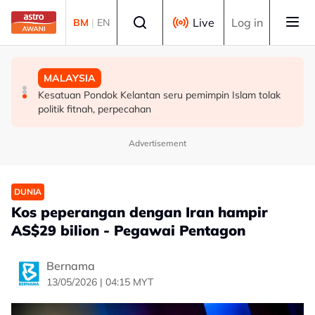
Skip to main content
Select language
Live
Log in
BM
|
EN
MALAYSIA
MALAYSIA
MALAYSIA
Perlu pendekatan menyeluruh masyarakat cegah
Diplomasi budaya di Sarawak perkukuh hubungan
Kesatuan Pondok Kelantan seru pemimpin Islam tolak
penyalahgunaan dadah dalam kalangan kanak-kanak -
Malaysia-Indonesia
politik fitnah, perpecahan
Lee Lam Thye
Advertisement
DUNIA
Kos peperangan dengan Iran hampir
AS$29 bilion - Pegawai Pentagon
Bernama
13/05/2026 | 04:15 MYT