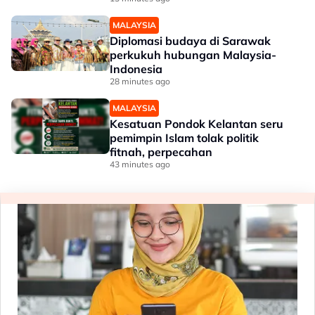
kalangan kanak-kanak - Lee Lam
Thye
MALAYSIA
Diplomasi budaya di Sarawak
perkukuh hubungan Malaysia-
Indonesia
28 minutes ago
MALAYSIA
Kesatuan Pondok Kelantan seru
pemimpin Islam tolak politik
fitnah, perpecahan
43 minutes ago