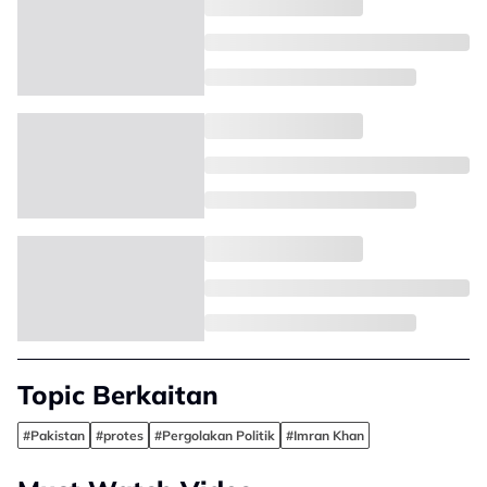
Topic Berkaitan
#Pakistan
#protes
#Pergolakan Politik
#Imran Khan