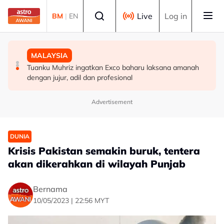
Skip to main content
Select language
Live
Log in
BM
|
EN
POLITIK
DUNIA
MALAYSIA
PRU16: Kedudukan PH dijangka mengukuh, jajaran BN-
Lapangan Terbang Soekarno-Hatta rekod lebih 300 kes
Tuanku Muhriz ingatkan Exco baharu laksana amanah
PN pula berliku - Penganalisis
dadah tahun ini
dengan jujur, adil dan profesional
Advertisement
DUNIA
Krisis Pakistan semakin buruk, tentera
akan dikerahkan di wilayah Punjab
Bernama
10/05/2023 | 22:56 MYT