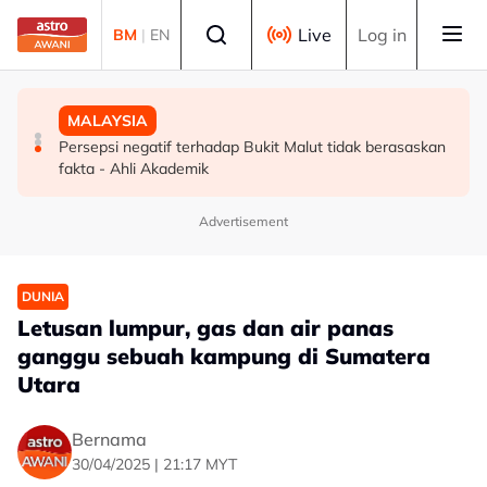
Skip to main content
Select language
Live
Log in
BM
|
EN
MALAYSIA
MALAYSIA
MALAYSIA
Agenda transformasi TVET diperkukuh menerusi
Polis tahan buruh disyaki miliki senjata api, pedang
Persepsi negatif terhadap Bukit Malut tidak berasaskan
pasukan petugas strategik TVET 2.0
samurai di Mukah
fakta - Ahli Akademik
Advertisement
DUNIA
Letusan lumpur, gas dan air panas
ganggu sebuah kampung di Sumatera
Utara
Bernama
30/04/2025 | 21:17 MYT