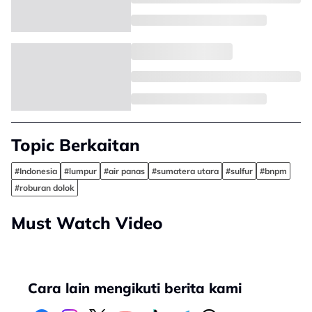
Topic Berkaitan
#Indonesia
#lumpur
#air panas
#sumatera utara
#sulfur
#bnpm
#roburan dolok
Must Watch Video
Cara lain mengikuti berita kami