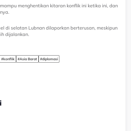
mpu menghentikan kitaran konflik ini ketika ini, dan
anya.
ael di selatan Lubnan dilaporkan berterusan, meskipun
h dijalankan.
#konflik
#Asia Barat
#diplomasi
i