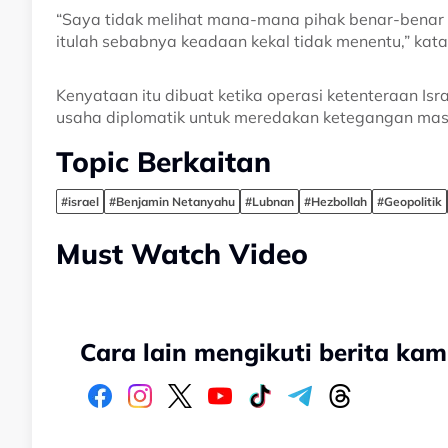
“Saya tidak melihat mana-mana pihak benar-benar ma
itulah sebabnya keadaan kekal tidak menentu,” kat
Kenyataan itu dibuat ketika operasi ketenteraan Isr
usaha diplomatik untuk meredakan ketegangan masi
Topic Berkaitan
#israel
#Benjamin Netanyahu
#Lubnan
#Hezbollah
#Geopolitik
Must Watch Video
Cara lain mengikuti berita kam