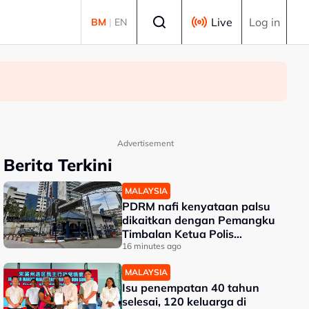
Select language
Live
Log in
BM
|
EN
Advertisement
Berita Terkini
MALAYSIA
PDRM nafi kenyataan palsu
dikaitkan dengan Pemangku
Timbalan Ketua Polis
Negara
16 minutes ago
MALAYSIA
Isu penempatan 40 tahun
selesai, 120 keluarga di