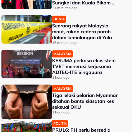
Sungkai dan Kuala Bikam
terima geran tanah
31 minutes ago
DUNIA
Seorang rakyat Malaysia
maut, rakan cedera parah
dalam kemalangan di Yala
46 minutes ago
MALAYSIA
KESUMA perkasa ekosistem
TVET menerusi kerjasama
ADTEC-ITE Singapura
1 hour ago
MALAYSIA
Tiga lelaki pelarian Myanmar
ditahan bantu siasatan kes
seksual OKU
1 hour ago
POLITIK
PRU16: PH perlu bersedia