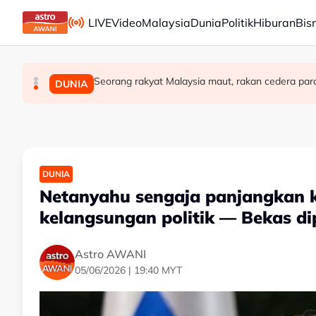
Skip to main content
LIVE
Video
Malaysia
Dunia
Politik
Hiburan
Bis
Seorang rakyat Malaysia maut, rakan cedera par
PDRM nafi kenyataan palsu dikaitkan denga
Isu penempatan 40 tahun selesai, 120 kelua
MALAYSIA
MALAYSIA
DUNIA
DUNIA
Netanyahu sengaja panjangkan k
kelangsungan politik — Bekas d
Astro AWANI
05/06/2026 | 19:40 MYT