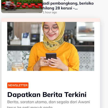
jadi pembangkang, berisiko
hilang 28 kerusi -
Penganalisis
1 hour ago
NEWSLETTER
Dapatkan Berita Terkini
Berita, sorotan utama, dan segala dari Awani
terus ke peti masuk anda.