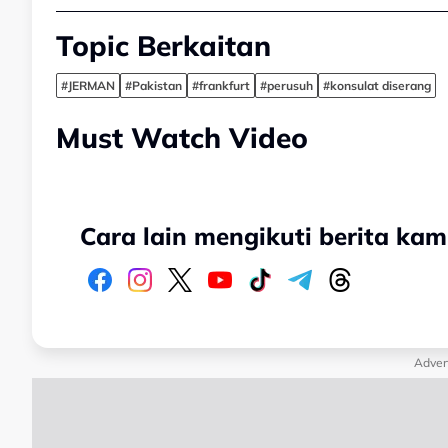
Topic Berkaitan
#JERMAN
#Pakistan
#frankfurt
#perusuh
#konsulat diserang
Must Watch Video
Cara lain mengikuti berita kam
Adver