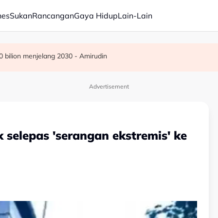
nes
Sukan
Rancangan
Gaya Hidup
Lain-Lain
 bilion menjelang 2030 - Amirudin
ermudah, dipercepat - PM Anwar
premis milik bekas kepimpinan tertinggi TH
Advertisement
 selepas 'serangan ekstremis' ke