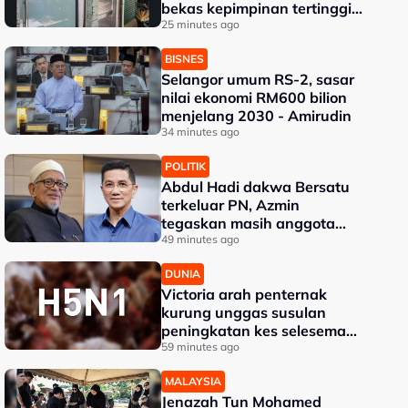
bekas kepimpinan tertinggi
TH
25 minutes ago
BISNES
Selangor umum RS-2, sasar
nilai ekonomi RM600 bilion
menjelang 2030 - Amirudin
34 minutes ago
POLITIK
Abdul Hadi dakwa Bersatu
terkeluar PN, Azmin
tegaskan masih anggota
sah
49 minutes ago
DUNIA
Victoria arah penternak
kurung unggas susulan
peningkatan kes selesema
burung H5N1
59 minutes ago
MALAYSIA
Jenazah Tun Mohamed