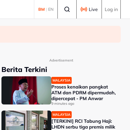
Select language
Live
Log in
BM
|
EN
Advertisement
Berita Terkini
MALAYSIA
Proses kenaikan pangkat
ATM dan PDRM dipermudah,
dipercepat - PM Anwar
9 minutes ago
MALAYSIA
[TERKINI] RCI Tabung Haji:
LHDN serbu tiga premis milik