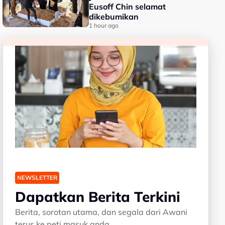
Eusoff Chin selamat
dikebumikan
1 hour ago
NEWSLETTER
Dapatkan Berita Terkini
Berita, sorotan utama, dan segala dari Awani
terus ke peti masuk anda.