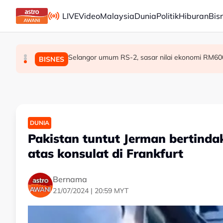
Skip to main content
LIVE
Video
Malaysia
Dunia
Politik
Hiburan
Bis
Selangor umum RS-2, sasar nilai ekonomi RM600
Proses kenaikan pangkat ATM dan PDRM dip
[TERKINI] RCI Tabung Haji: LHDN serbu tiga 
MALAYSIA
MALAYSIA
BISNES
DUNIA
Pakistan tuntut Jerman bertindak
atas konsulat di Frankfurt
Bernama
21/07/2024 | 20:59 MYT