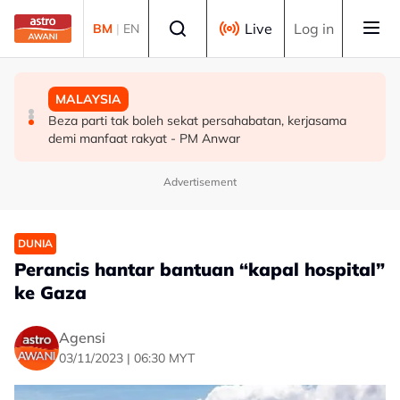
Skip to main content
Select language
Live
Log in
BM
|
EN
MALAYSIA
DUNIA
MALAYSIA
Pengacara, ahli perniagaan ditahan bantu siasatan
PM Thailand arah undang-undang senjata api diperketat
Beza parti tak boleh sekat persahabatan, kerjasama
audio siar sentuh isu sensitiviti agama
selepas insiden tembakan di sekolah
demi manfaat rakyat - PM Anwar
Advertisement
DUNIA
Perancis hantar bantuan “kapal hospital”
ke Gaza
Agensi
03/11/2023 | 06:30 MYT