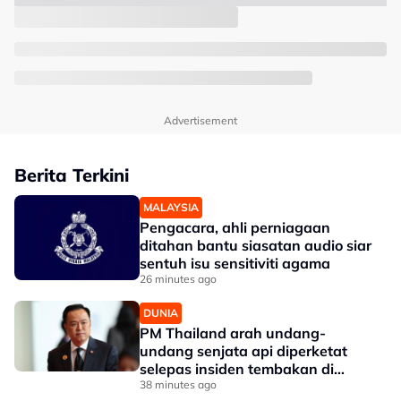
Advertisement
Berita Terkini
MALAYSIA
Pengacara, ahli perniagaan
ditahan bantu siasatan audio siar
sentuh isu sensitiviti agama
26 minutes ago
DUNIA
PM Thailand arah undang-
undang senjata api diperketat
selepas insiden tembakan di
sekolah
38 minutes ago