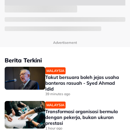
Advertisement
Berita Terkini
MALAYSIA
Takut bersuara boleh jejas usaha
banteras rasuah - Syed Ahmad
Idid
39 minutes ago
MALAYSIA
Transformasi organisasi bermula
dengan pekerja, bukan ukuran
prestasi
1 hour ago