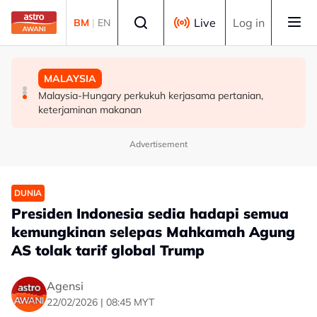
Skip to main content
Select language
Live
Log in
BM
|
EN
MALAYSIA
MALAYSIA
MALAYSIA
Takut bersuara boleh jejas usaha banteras rasuah -
Transformasi organisasi bermula dengan pekerja, bukan
Malaysia-Hungary perkukuh kerjasama pertanian,
Syed Ahmad Idid
ukuran prestasi
keterjaminan makanan
Advertisement
DUNIA
Presiden Indonesia sedia hadapi semua
kemungkinan selepas Mahkamah Agung
AS tolak tarif global Trump
Agensi
22/02/2026 | 08:45 MYT