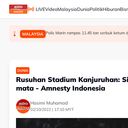
Skip to main content
LIVE
Video
Malaysia
Dunia
Politik
Hiburan
Bis
Kes penagihan dadah di Terengganu turun 7
Pengalaman Malaysia tangani kepelbagaian 
Polis Marin rampas 11.45 tan serbuk ketum d
MALAYSIA
MALAYSIA
MALAYSIA
DUNIA
Rusuhan Stadium Kanjuruhan: S
mata - Amnesty Indonesia
Hasimi Muhamad
02/10/2022 | 17:10 MYT