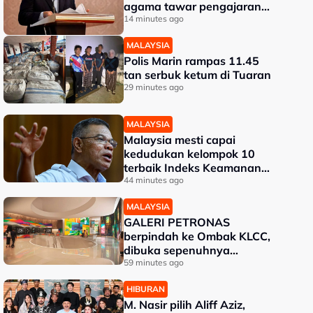
agama tawar pengajaran
kepada dunia - Aaron
14 minutes ago
MALAYSIA
Polis Marin rampas 11.45
tan serbuk ketum di Tuaran
29 minutes ago
MALAYSIA
Malaysia mesti capai
kedudukan kelompok 10
terbaik Indeks Keamanan
Global - Saifuddin Nasution
44 minutes ago
MALAYSIA
GALERI PETRONAS
berpindah ke Ombak KLCC,
dibuka sepenuhnya
menjelang penghujung 2027
59 minutes ago
HIBURAN
M. Nasir pilih Aliff Aziz,