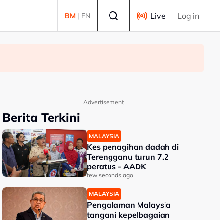
Select language
Live
Log in
BM
|
EN
Advertisement
Berita Terkini
MALAYSIA
Kes penagihan dadah di
Terengganu turun 7.2
peratus - AADK
few seconds ago
MALAYSIA
Pengalaman Malaysia
tangani kepelbagaian