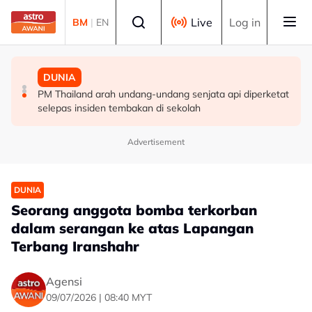
Skip to main content
Select language
Live
Log in
BM
|
EN
MALAYSIA
MALAYSIA
DUNIA
Berita tempatan pilihan sepanjang hari ini
Pengacara, ahli perniagaan ditahan bantu siasatan
PM Thailand arah undang-undang senjata api diperketat
audio siar sentuh isu sensitiviti agama
selepas insiden tembakan di sekolah
Advertisement
DUNIA
Seorang anggota bomba terkorban
dalam serangan ke atas Lapangan
Terbang Iranshahr
Agensi
09/07/2026 | 08:40 MYT