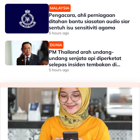
MALAYSIA
Pengacara, ahli perniagaan
ditahan bantu siasatan audio siar
sentuh isu sensitiviti agama
5 hours ago
DUNIA
PM Thailand arah undang-
undang senjata api diperketat
selepas insiden tembakan di
sekolah
5 hours ago