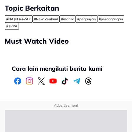
Topic Berkaitan
#NAJIB RAZAK
#New Zealand
#manila
#perjanjian
#perdagangan
#TPPA
Must Watch Video
Cara lain mengikuti berita kami
Advertisement