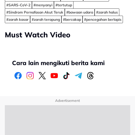
#SARS-CoV-2
#menyanyi
#tertutup
#Sindrom Pernafasan Akut Teruk
#bawaan udara
#zarah halus
#zarah kasar
#zarah terapung
#bercakap
#pencegahan berlapis
Must Watch Video
Cara lain mengikuti berita kami
Advertisement