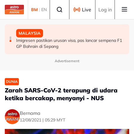
Skip to main content
Select language
Live
Log in
BM
|
EN
BISNES
MALAYSIA
MALAYSIA
GEAR-uP pacu pelaburan domestik, cipta nilai
Imigresen pastikan urusan visa, pas lancar sempena F1
Peruntukan EFT Pahang meningkat kepada RM24.57
berkekalan untuk negara
GP Bahrain di Sepang
juta tahun ini - Wan Rosdy
Advertisement
DUNIA
Zarah SARS-CoV-2 terapung di udara
ketika bercakap, menyanyi - NUS
Bernama
12/08/2021 | 05:29 MYT