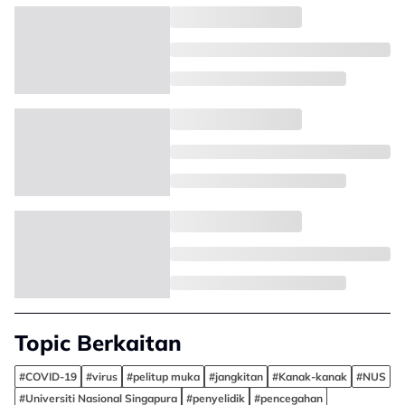
Topic Berkaitan
#COVID-19
#virus
#pelitup muka
#jangkitan
#Kanak-kanak
#NUS
#Universiti Nasional Singapura
#penyelidik
#pencegahan