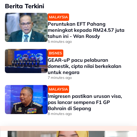
Berita Terkini
MALAYSIA
Peruntukan EFT Pahang
meningkat kepada RM24.57 juta
tahun ini - Wan Rosdy
5 minutes ago
BISNES
GEAR-uP pacu pelaburan
domestik, cipta nilai berkekalan
untuk negara
7 minutes ago
MALAYSIA
Imigresen pastikan urusan visa,
pas lancar sempena F1 GP
Bahrain di Sepang
8 minutes ago