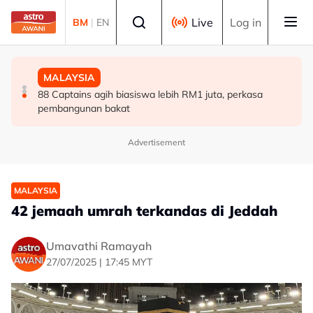
Skip to main content
Select language
Live
Log in
BM
|
EN
MALAYSIA
POLITIK
MALAYSIA
Sultan Pahang berangkat ke istiadat persandingan
[KOLUMNIS] Kalau tiada DAP, siapa 'villain' untuk hero
88 Captains agih biasiswa lebih RM1 juta, perkasa
Tengku Puteri Ilyana, pasangan
Melayu?
pembangunan bakat
Advertisement
MALAYSIA
42 jemaah umrah terkandas di Jeddah
Umavathi Ramayah
27/07/2025 | 17:45 MYT