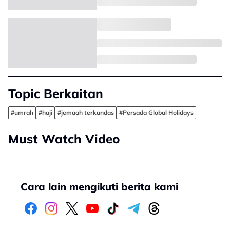
Topic Berkaitan
#umrah
#haji
#jemaah terkandas
#Persada Global Holidays
Must Watch Video
Cara lain mengikuti berita kami