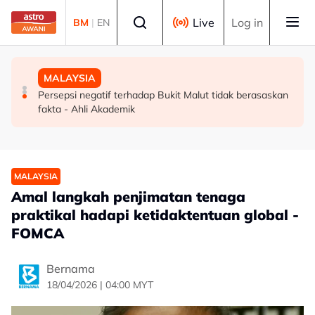
Skip to main content
Select language
Live
Log in
BM
|
EN
MALAYSIA
MALAYSIA
MALAYSIA
Agenda transformasi TVET diperkukuh menerusi
Polis tahan buruh disyaki miliki senjata api, pedang
Persepsi negatif terhadap Bukit Malut tidak berasaskan
pasukan petugas strategik TVET 2.0
samurai di Mukah
fakta - Ahli Akademik
MALAYSIA
Amal langkah penjimatan tenaga
praktikal hadapi ketidaktentuan global -
FOMCA
Bernama
18/04/2026 | 04:00 MYT