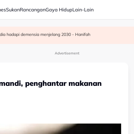
nes
Sukan
Rancangan
Gaya Hidup
Lain-Lain
ar, sokongan udara digerakkan
ba kepada hampir 12,000
dia hadapi demensia menjelang 2030 - Hanifah
Advertisement
 mandi, penghantar makanan