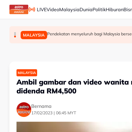
Skip to main content
LIVE
Video
Malaysia
Dunia
Politik
Hiburan
Bis
Kebakaran hutan di Gunung Bromo cecah 60 hekt
Jerman naikkan anggaran kematian berkaitan ha
Pendekatan menyeluruh bagi Malaysia berse
DUNIA
DUNIA
MALAYSIA
MALAYSIA
Ambil gambar dan video wanita
didenda RM4,500
Bernama
17/02/2023 | 06:45 MYT