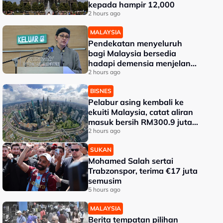
kepada hampir 12,000
2 hours ago
MALAYSIA
Pendekatan menyeluruh
bagi Malaysia bersedia
hadapi demensia menjelang
2030 - Hanifah
2 hours ago
BISNES
Pelabur asing kembali ke
ekuiti Malaysia, catat aliran
masuk bersih RM300.9 juta
pada Julai
2 hours ago
SUKAN
Mohamed Salah sertai
Trabzonspor, terima €17 juta
semusim
5 hours ago
MALAYSIA
Berita tempatan pilihan