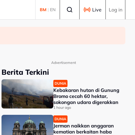
Select language
Live
Log in
BM
|
EN
Advertisement
Berita Terkini
DUNIA
Kebakaran hutan di Gunung
Bromo cecah 60 hektar,
sokongan udara digerakkan
1 hour ago
DUNIA
Jerman naikkan anggaran
kematian berkaitan haba