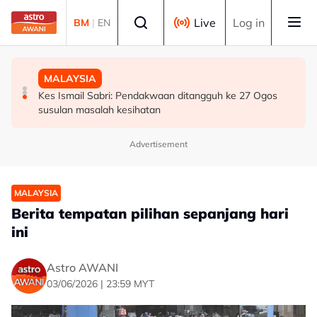
Skip to main content
Select language
Live
Log in
BM
|
EN
BISNES
MALAYSIA
MALAYSIA
Bursa Malaysia dibuka rendah, menjejaki penyusutan
Bekas Ketua Hakim Negara Tun Mohamed Eusoff Chin
Kes Ismail Sabri: Pendakwaan ditangguh ke 27 Ogos
semalaman Wall Street
meninggal dunia pada usia 91 tahun
susulan masalah kesihatan
Advertisement
MALAYSIA
Berita tempatan pilihan sepanjang hari
ini
Astro AWANI
03/06/2026 | 23:59 MYT