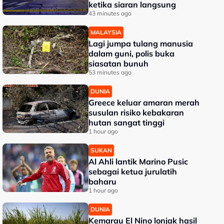
ketika siaran langsung
43 minutes ago
MALAYSIA
Lagi jumpa tulang manusia
dalam guni, polis buka
siasatan bunuh
53 minutes ago
DUNIA
Greece keluar amaran merah
susulan risiko kebakaran
hutan sangat tinggi
1 hour ago
SUKAN
Al Ahli lantik Marino Pusic
sebagai ketua jurulatih
baharu
1 hour ago
DUNIA
Kemarau El Nino lonjak hasil