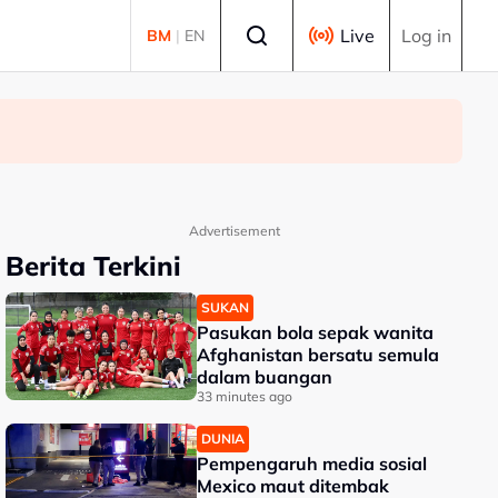
Select language
Live
Log in
BM
|
EN
Advertisement
Berita Terkini
SUKAN
Pasukan bola sepak wanita
Afghanistan bersatu semula
dalam buangan
33 minutes ago
DUNIA
Pempengaruh media sosial
Mexico maut ditembak