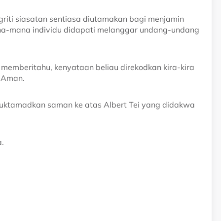
griti siasatan sentiasa diutamakan bagi menjamin
na-mana individu didapati melanggar undang-undang
I
memberitahu, kenyataan beliau direkodkan kira-kira
t Aman.
uktamadkan saman ke atas Albert Tei yang didakwa
a.