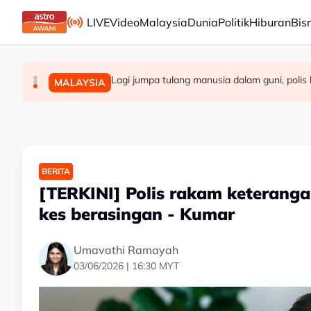
Skip to main content
LIVE
Video
Malaysia
Dunia
Politik
Hiburan
Bis
Pempengaruh media sosial Mexico maut ditembak
Pasukan bola sepak wanita Afghanistan bersat
Lagi jumpa tulang manusia dalam guni, polis
SUKAN
DUNIA
MALAYSIA
BERITA
[TERKINI] Polis rakam keterang
kes berasingan - Kumar
Umavathi Ramayah
03/06/2026 | 16:30 MYT