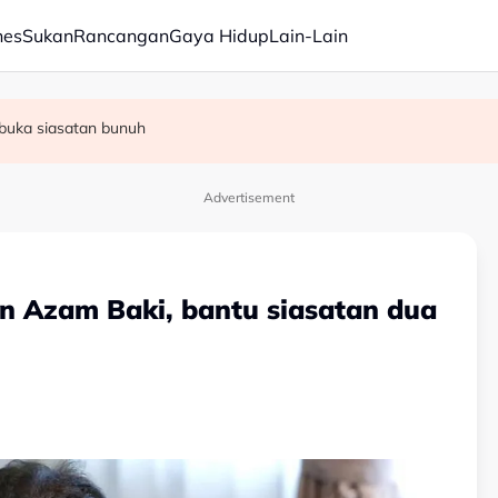
nes
Sukan
Rancangan
Gaya Hidup
Lain-Lain
 ketika siaran langsung
u semula dalam buangan
 buka siasatan bunuh
Advertisement
an Azam Baki, bantu siasatan dua