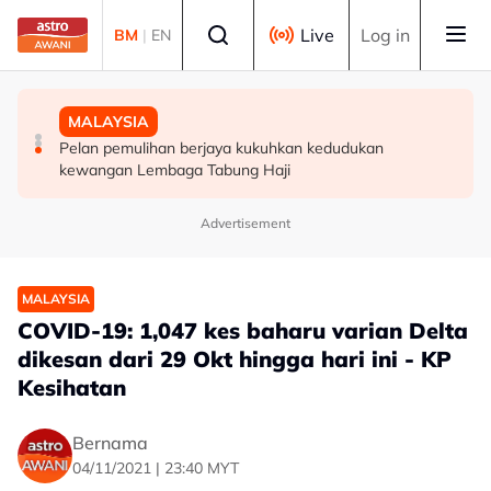
Skip to main content
Select language
Live
Log in
BM
|
EN
DUNIA
POLITIK
MALAYSIA
Kes virus Nil Barat meningkat di seluruh Eropah
Lima Ahli Parlimen PKR kecewa MyKHAS Parlimen
Pelan pemulihan berjaya kukuhkan kedudukan
Ampang disekat
kewangan Lembaga Tabung Haji
Advertisement
MALAYSIA
COVID-19: 1,047 kes baharu varian Delta
dikesan dari 29 Okt hingga hari ini - KP
Kesihatan
Bernama
04/11/2021 | 23:40 MYT