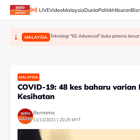
Skip to main content
LIVE
Video
Malaysia
Dunia
Politik
Hiburan
Bis
Mohamed Salah sertai Trabzonspor, terima €17 
Berita tempatan pilihan sepanjang hari ini
Teknologi "5G Advanced" buka potensi besar 
SUKAN
MALAYSIA
MALAYSIA
MALAYSIA
COVID-19: 48 kes baharu varian D
Kesihatan
Bernama
11/11/2021 | 20:25 MYT