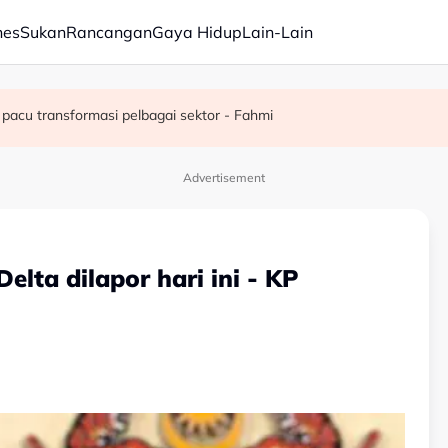
nes
Sukan
Rancangan
Gaya Hidup
Lain-Lain
juta semusim
pacu transformasi pelbagai sektor - Fahmi
Advertisement
elta dilapor hari ini - KP