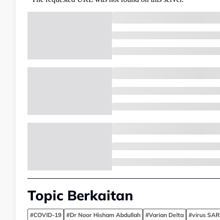
Topic Berkaitan
#COVID-19
#Dr Noor Hisham Abdullah
#Varian Delta
#virus SA