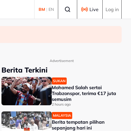
Select language
Live
Log in
BM
|
EN
Advertisement
Berita Terkini
SUKAN
Mohamed Salah sertai
Trabzonspor, terima €17 juta
semusim
2 hours ago
MALAYSIA
Berita tempatan pilihan
sepanjang hari ini