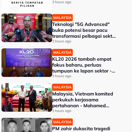
3 hours ago
MALAYSIA
Teknologi "5G Advanced"
buka potensi besar pacu
transformasi pelbagai sektor
- Fahmi
3 hours ago
MALAYSIA
KL20 2026 tambah empat
fokus baharu, perluas
tumpuan ke lapan sektor -
Akmal Nasrullah
3 hours ago
MALAYSIA
Malaysia, Vietnam komited
perkukuh kerjasama
pertahanan - Mohamed
Khaled
3 hours ago
MALAYSIA
PM zahir dukacita tragedi