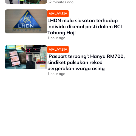
52 minutes ago
MALAYSIA
LHDN mula siasatan terhadap
individu dikenal pasti dalam RCI
Tabung Haji
1 hour ago
MALAYSIA
'Pasport terbang': Hanya RM700,
sindiket palsukan rekod
pergerakan warga asing
1 hour ago