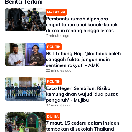
Berita Terkini
MALAYSIA
Pembantu rumah dipenjara
empat tahun abai kanak-kanak
di kolam renang hingga lemas
7 minutes ago
POLITIK
RCI Tabung Haji: 'Jika tidak boleh
sanggah fakta, jangan main
sentimen rakyat' - AMK
22 minutes ago
POLITIK
Exco Negeri Sembilan: Risiko
kemungkinan wujud 'dua pusat
pengaruh' - Mujibu
37 minutes ago
DUNIA
7 maut, 15 cedera dalam insiden
tembakan di sekolah Thailand