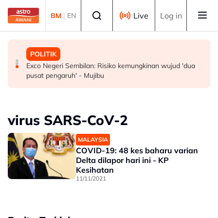
Skip to main content
Select language
Live
Log in
BM
|
EN
MALAYSIA
POLITIK
POLITIK
Pembantu rumah dipenjara empat tahun abai kanak-
RCI Tabung Haji: 'Jika tidak boleh sanggah fakta, jangan
Exco Negeri Sembilan: Risiko kemungkinan wujud 'dua
kanak di kolam renang hingga lemas
main sentimen rakyat' - AMK
pusat pengaruh' - Mujibu
virus SARS-CoV-2
MALAYSIA
COVID-19: 48 kes baharu varian
Delta dilapor hari ini - KP
Kesihatan
11/11/2021