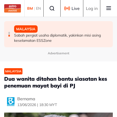
Skip to main content
Select language
Live
Log in
BM
|
EN
BISNES
MALAYSIA
MALAYSIA
Prestasi KDNK suku kedua Malaysia diunjur pada tahap
PDRM perkasa kawalan sempadan dengan AI, dron
Sabah pergiat usaha diplomatik, yakinkan misi asing
baik - Amir Hamzah
keselamatan ESSZone
Advertisement
MALAYSIA
Dua wanita ditahan bantu siasatan kes
penemuan mayat bayi di PJ
Bernama
13/06/2026 | 18:30 MYT