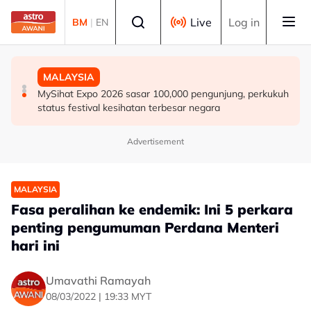
Skip to main content
Select language
Live
Log in
BM
|
EN
MALAYSIA
SUKAN
MALAYSIA
SUKMA Selangor 2026 dijangka jana RM200,000
Selangor lantik penyelaras pantau kebajikan 10,000
MySihat Expo 2026 sasar 100,000 pengunjung, perkukuh
kepada peniaga tempatan di Sepang
sukarelawan SUKMA
status festival kesihatan terbesar negara
Advertisement
MALAYSIA
Fasa peralihan ke endemik: Ini 5 perkara
penting pengumuman Perdana Menteri
hari ini
Umavathi Ramayah
08/03/2022 | 19:33 MYT