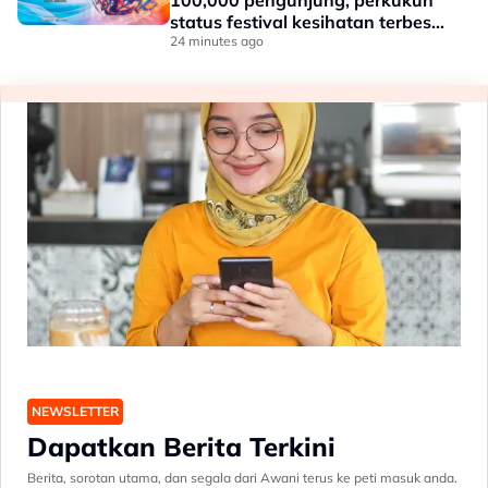
100,000 pengunjung, perkukuh
status festival kesihatan terbesar
negara
24 minutes ago
NEWSLETTER
Dapatkan Berita Terkini
Berita, sorotan utama, dan segala dari Awani terus ke peti masuk anda.