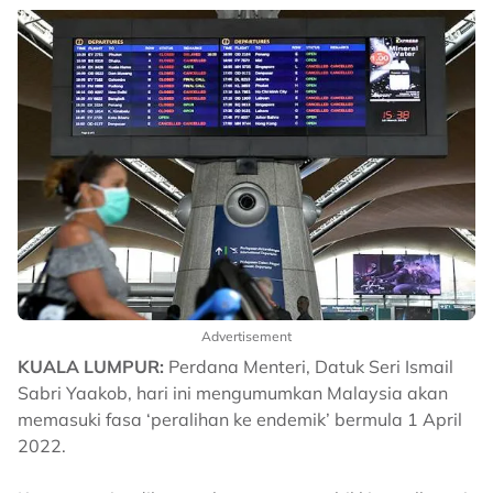
Advertisement
KUALA LUMPUR:
Perdana Menteri, Datuk Seri Ismail
Sabri Yaakob, hari ini mengumumkan Malaysia akan
memasuki fasa ‘peralihan ke endemik’ bermula 1 April
2022.