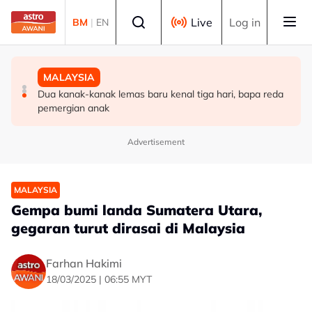
Skip to main content
Select language
Live
Log in
BM
|
EN
MALAYSIA
POLITIK
MALAYSIA
Guru tampar pelajar diarah bayar ganti rugi lebih
Azmin gelar ADUN PH sebagai ‘adinda, sahabat dan
Dua kanak-kanak lemas baru kenal tiga hari, bapa reda
RM80,000
teman’
pemergian anak
Advertisement
MALAYSIA
Gempa bumi landa Sumatera Utara,
gegaran turut dirasai di Malaysia
Farhan Hakimi
18/03/2025 | 06:55 MYT