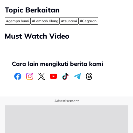
Topic Berkaitan
#gempa bumi
#Lembah Klang
#tsunami
#Gegaran
Must Watch Video
Cara lain mengikuti berita kami
Advertisement