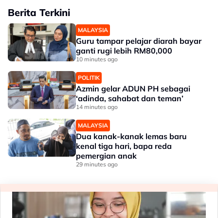
Berita Terkini
MALAYSIA
Guru tampar pelajar diarah bayar
ganti rugi lebih RM80,000
10 minutes ago
POLITIK
Azmin gelar ADUN PH sebagai
‘adinda, sahabat dan teman’
14 minutes ago
MALAYSIA
Dua kanak-kanak lemas baru
kenal tiga hari, bapa reda
pemergian anak
29 minutes ago