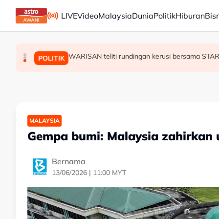
Skip to main content
LIVE
Video
Malaysia
Dunia
Politik
Hiburan
Bis
WARISAN teliti rundingan kerusi bersama STA
Peranan bapa dalam kalangan anggota ATM p
Akar reput, rongga pada pangkal punca po
MALAYSIA
MALAYSIA
POLITIK
MALAYSIA
Gempa bumi: Malaysia zahirkan u
Bernama
13/06/2026 | 11:00 MYT