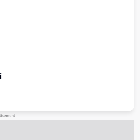
i
tisement