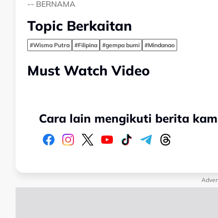
-- BERNAMA
Topic Berkaitan
#Wisma Putra
#Filipina
#gempa bumi
#Mindanao
Must Watch Video
Cara lain mengikuti berita kam
Adver