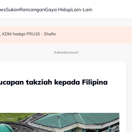
nes
Sukan
Rancangan
Gaya Hidup
Lain-Lain
R, KDM hadapi PRU16 - Shafie
erlu terus diperkasa - Dr Wan Azizah
kok tumbang - MBPP
Advertisement
capan takziah kepada Filipina