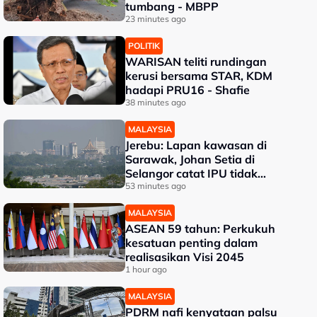
tumbang - MBPP
23 minutes ago
POLITIK
WARISAN teliti rundingan
kerusi bersama STAR, KDM
hadapi PRU16 - Shafie
38 minutes ago
MALAYSIA
Jerebu: Lapan kawasan di
Sarawak, Johan Setia di
Selangor catat IPU tidak
sihat
53 minutes ago
MALAYSIA
ASEAN 59 tahun: Perkukuh
kesatuan penting dalam
realisasikan Visi 2045
1 hour ago
MALAYSIA
PDRM nafi kenyataan palsu