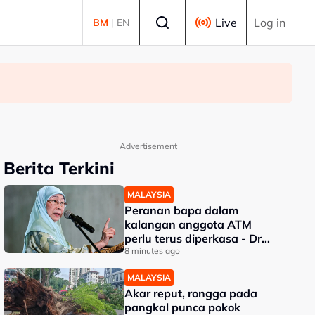
Select language
Live
Log in
BM
|
EN
Advertisement
Berita Terkini
MALAYSIA
Peranan bapa dalam
kalangan anggota ATM
perlu terus diperkasa - Dr
Wan Azizah
8 minutes ago
MALAYSIA
Akar reput, rongga pada
pangkal punca pokok