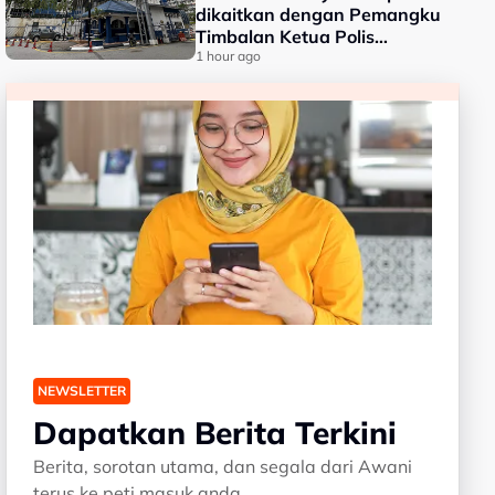
dikaitkan dengan Pemangku
Timbalan Ketua Polis
Negara
1 hour ago
NEWSLETTER
Dapatkan Berita Terkini
Berita, sorotan utama, dan segala dari Awani
terus ke peti masuk anda.