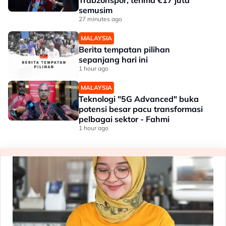
Trabzonspor, terima €17 juta
semusim
27 minutes ago
MALAYSIA
Berita tempatan pilihan
sepanjang hari ini
1 hour ago
MALAYSIA
Teknologi "5G Advanced" buka
potensi besar pacu transformasi
pelbagai sektor - Fahmi
1 hour ago