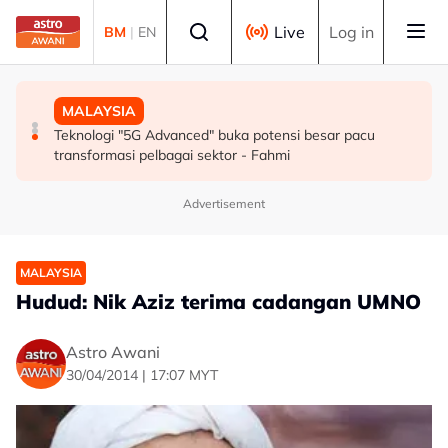
Skip to main content
Select language
Live
Log in
BM
|
EN
SUKAN
MALAYSIA
MALAYSIA
Mohamed Salah sertai Trabzonspor, terima €17 juta
Berita tempatan pilihan sepanjang hari ini
Teknologi "5G Advanced" buka potensi besar pacu
semusim
transformasi pelbagai sektor - Fahmi
Advertisement
MALAYSIA
Hudud: Nik Aziz terima cadangan UMNO
Astro Awani
30/04/2014 | 17:07 MYT