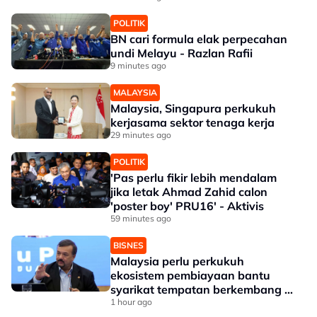
POLITIK
BN cari formula elak perpecahan
undi Melayu - Razlan Rafii
9 minutes ago
MALAYSIA
Malaysia, Singapura perkukuh
kerjasama sektor tenaga kerja
29 minutes ago
POLITIK
'Pas perlu fikir lebih mendalam
jika letak Ahmad Zahid calon
'poster boy' PRU16' - Aktivis
59 minutes ago
BISNES
Malaysia perlu perkukuh
ekosistem pembiayaan bantu
syarikat tempatan berkembang --
Amir Hamzah
1 hour ago