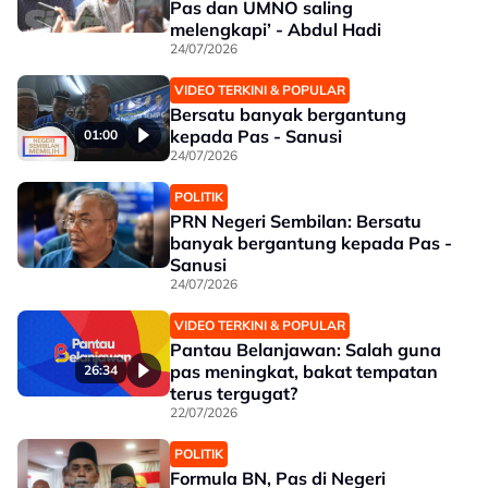
Pas dan UMNO saling
melengkapi’ - Abdul Hadi
24/07/2026
VIDEO TERKINI & POPULAR
Bersatu banyak bergantung
kepada Pas - Sanusi
01:00
24/07/2026
POLITIK
PRN Negeri Sembilan: Bersatu
banyak bergantung kepada Pas -
Sanusi
24/07/2026
VIDEO TERKINI & POPULAR
Pantau Belanjawan: Salah guna
pas meningkat, bakat tempatan
26:34
terus tergugat?
22/07/2026
POLITIK
Formula BN, Pas di Negeri