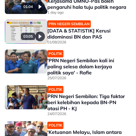
Kerjasama UMNO-Pas boleh
pengaruhi hala tuju politik negara
01:04
1 day ago
PRN NEGERI SEMBILAN
[DATA & STATISTIK] Kerusi
didominasi BN dan PAS
03:05
01/08/2026
POLITIK
'PRN Negeri Sembilan kali ini
paling selesa dalam kerjaya
politik saya' - Rafie
25/07/2026
POLITIK
PRN Negeri Sembilan: Tiga faktor
beri kelebihan kepada BN-PN
atasi PH - KJ
24/07/2026
POLITIK
‘Ketuanan Melayu, Islam antara