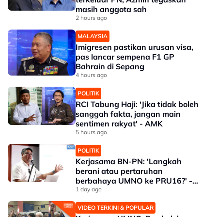
masih anggota sah
2 hours ago
MALAYSIA
Imigresen pastikan urusan visa,
pas lancar sempena F1 GP
Bahrain di Sepang
4 hours ago
POLITIK
RCI Tabung Haji: 'Jika tidak boleh
sanggah fakta, jangan main
sentimen rakyat' - AMK
5 hours ago
POLITIK
Kerjasama BN-PN: 'Langkah
berani atau pertaruhan
berbahaya UMNO ke PRU16?' -
Hisomuddin
1 day ago
VIDEO TERKINI & POPULAR