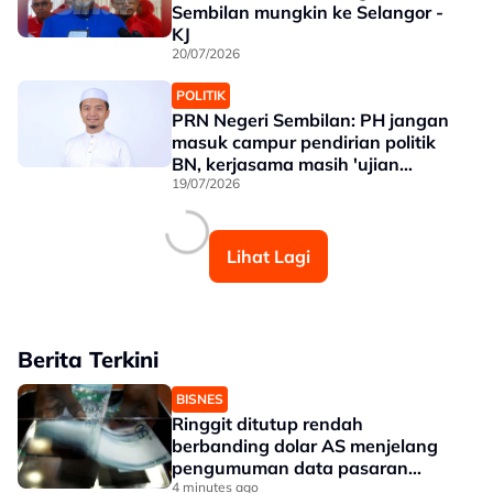
Sembilan mungkin ke Selangor -
KJ
20/07/2026
POLITIK
PRN Negeri Sembilan: PH jangan
masuk campur pendirian politik
BN, kerjasama masih 'ujian
formula' - Syahir
19/07/2026
Lihat Lagi
Berita Terkini
BISNES
Ringgit ditutup rendah
berbanding dolar AS menjelang
pengumuman data pasaran
buruh AS
4 minutes ago