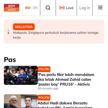
Skip to main content
Select language
Live
Log in
BM
|
EN
BISNES
POLITIK
MALAYSIA
Ringgit ditutup rendah berbanding dolar AS menjelang
BN cari formula elak perpecahan undi Melayu - Razlan
Malaysia, Singapura perkukuh kerjasama sektor tenaga
pengumuman data pasaran buruh AS
Rafii
kerja
Pas
POLITIK
'Pas perlu fikir lebih mendalam
jika letak Ahmad Zahid calon
'poster boy' PRU16' - Aktivis
59 minutes ago
POLITIK
Abdul Hadi dakwa Bersatu
terkeluar PN, Azmin tegaskan