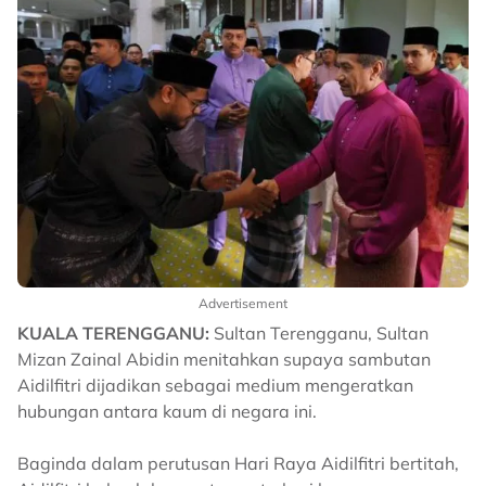
Advertisement
KUALA TERENGGANU:
Sultan Terengganu, Sultan
Mizan Zainal Abidin menitahkan supaya sambutan
Aidilfitri dijadikan sebagai medium mengeratkan
hubungan antara kaum di negara ini.
Baginda dalam perutusan Hari Raya Aidilfitri bertitah,