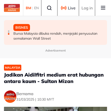
Skip to main content
Select language
Live
Log in
BM
|
EN
DUNIA
MALAYSIA
BISNES
Konvoi Darat Palestin tiba di Gaziantep dalam
Siasatan segera tragedi renjatan elektrik tiga anggota
Bursa Malaysia dibuka rendah, menjejaki penyusutan
perjalanan ke wilayah Palestin
polis - Saifuddin Nasution
semalaman Wall Street
Advertisement
MALAYSIA
Jadikan Aidilfitri medium erat hubungan
antara kaum - Sultan Mizan
Bernama
31/03/2025 | 10:30 MYT