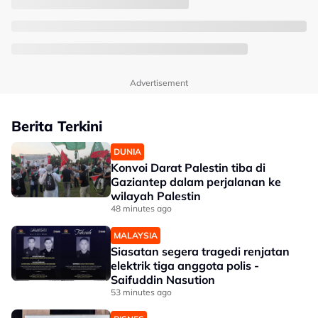
Advertisement
Berita Terkini
DUNIA
Konvoi Darat Palestin tiba di
Gaziantep dalam perjalanan ke
wilayah Palestin
48 minutes ago
MALAYSIA
Siasatan segera tragedi renjatan
elektrik tiga anggota polis -
Saifuddin Nasution
53 minutes ago