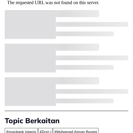
Topic Berkaitan
#maybank islamic
#Zest-i
#Muhamad Aiman Rozani