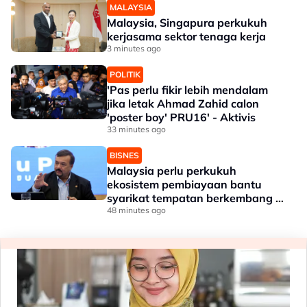
MALAYSIA
Malaysia, Singapura perkukuh
kerjasama sektor tenaga kerja
3 minutes ago
POLITIK
'Pas perlu fikir lebih mendalam
jika letak Ahmad Zahid calon
'poster boy' PRU16' - Aktivis
33 minutes ago
BISNES
Malaysia perlu perkukuh
ekosistem pembiayaan bantu
syarikat tempatan berkembang --
Amir Hamzah
48 minutes ago