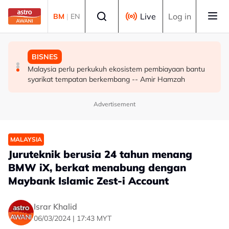
Skip to main content
Select language
Live
Log in
BM
|
EN
MALAYSIA
POLITIK
BISNES
Malaysia, Singapura perkukuh kerjasama sektor tenaga
'Pas perlu fikir lebih mendalam jika letak Ahmad Zahid
Malaysia perlu perkukuh ekosistem pembiayaan bantu
kerja
calon 'poster boy' PRU16' - Aktivis
syarikat tempatan berkembang -- Amir Hamzah
Advertisement
MALAYSIA
Juruteknik berusia 24 tahun menang
BMW iX, berkat menabung dengan
Maybank Islamic Zest-i Account
Israr Khalid
06/03/2024 | 17:43 MYT