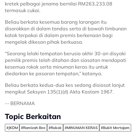
kretek pelbagai jenama bernilai RM263,233.08
termasuk cukai.
Beliau berkata kesemua barang larangan itu
disorokkan di dalam tandas serta di bawah timbunan
kotak terpakai di dalam premis berkenaan bagi
mengelak dikesan pihak berkuasa.
“Seorang lelaki tempatan berusia akhir 30-an disyaki
pemilik premis telah ditahan dan siasatan mendapati
kesemua rokok serta minuman keras itu untuk
diedarkan ke pasaran tempatan,” katanya.
Beliau berkata kedua-dua kes sedang disiasat lanjut
mengikut Seksyen 135(1)(d) Akta Kastam 1967.
-- BERNAMA
Topic Berkaitan
#JKDM
#Ramizah Bee
#Rokok
#MINUMAN KERAS
#Bukit Mertajam