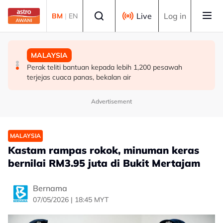
Skip to main content
Select language
Live
Log in
BM
|
EN
MALAYSIA
MALAYSIA
MALAYSIA
Sektor pertanian Perak perlu diremajakan, tarik lebih
RM4.06 bilion laksana projek bekalan air luar bandar di
Perak teliti bantuan kepada lebih 1,200 pesawah
ramai golongan muda - Saarani
Sabah - Ahmad Zahid
terjejas cuaca panas, bekalan air
Advertisement
MALAYSIA
Kastam rampas rokok, minuman keras
bernilai RM3.95 juta di Bukit Mertajam
Bernama
07/05/2026 | 18:45 MYT