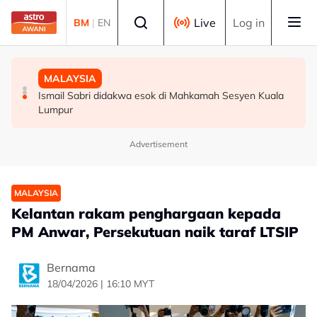
Skip to main content
Select language
Live
Log in
BM
|
EN
MALAYSIA
MALAYSIA
MALAYSIA
Malaysia mula siasatan anti-lambakan keluli dari China,
Wanita didenda RM75,000 mengaku salah beri rasuah
Ismail Sabri didakwa esok di Mahkamah Sesyen Kuala
Taiwan, Vietnam -- MITI
kepada pegawai jas
Lumpur
Advertisement
MALAYSIA
Kelantan rakam penghargaan kepada
PM Anwar, Persekutuan naik taraf LTSIP
Bernama
18/04/2026 | 16:10 MYT