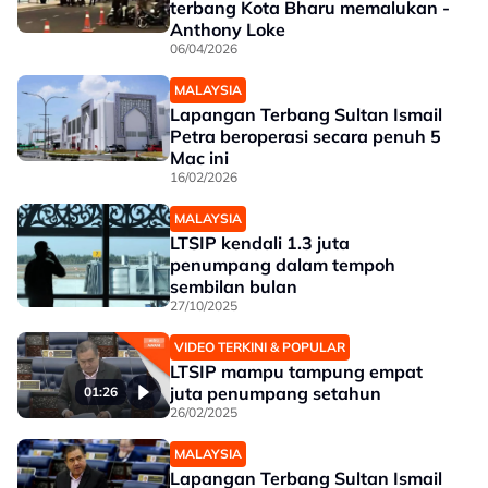
terbang Kota Bharu memalukan -
Anthony Loke
06/04/2026
MALAYSIA
Lapangan Terbang Sultan Ismail
Petra beroperasi secara penuh 5
Mac ini
16/02/2026
MALAYSIA
LTSIP kendali 1.3 juta
penumpang dalam tempoh
sembilan bulan
27/10/2025
VIDEO TERKINI & POPULAR
LTSIP mampu tampung empat
juta penumpang setahun
01:26
26/02/2025
MALAYSIA
Lapangan Terbang Sultan Ismail