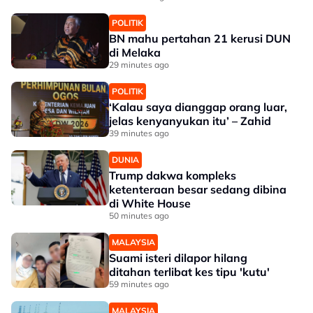
POLITIK
BN mahu pertahan 21 kerusi DUN
di Melaka
29 minutes ago
POLITIK
‘Kalau saya dianggap orang luar,
jelas kenyanyukan itu’ – Zahid
39 minutes ago
DUNIA
Trump dakwa kompleks
ketenteraan besar sedang dibina
di White House
50 minutes ago
MALAYSIA
Suami isteri dilapor hilang
ditahan terlibat kes tipu 'kutu'
59 minutes ago
MALAYSIA