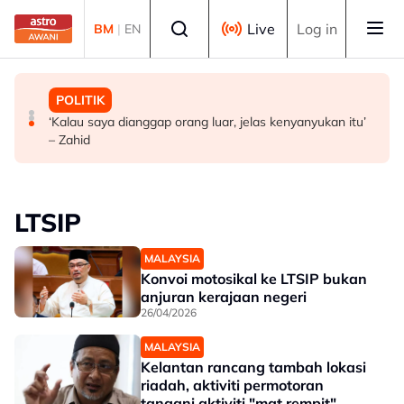
Skip to main content
Select language
Live
Log in
BM
|
EN
MALAYSIA
POLITIK
POLITIK
Operasi tren Kulai–Kempas Baru terjejas, kerja
BN mahu pertahan 21 kerusi DUN di Melaka
‘Kalau saya dianggap orang luar, jelas kenyanyukan itu’
pemulihan masih dijalankan
– Zahid
LTSIP
MALAYSIA
Konvoi motosikal ke LTSIP bukan
anjuran kerajaan negeri
26/04/2026
MALAYSIA
Kelantan rancang tambah lokasi
riadah, aktiviti permotoran
tangani aktiviti "mat rempit"