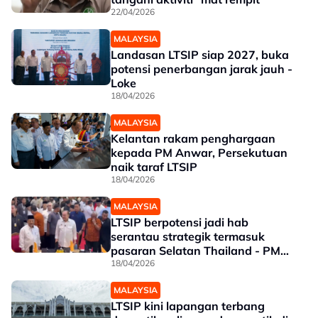
22/04/2026
MALAYSIA
Landasan LTSIP siap 2027, buka
potensi penerbangan jarak jauh -
Loke
18/04/2026
MALAYSIA
Kelantan rakam penghargaan
kepada PM Anwar, Persekutuan
naik taraf LTSIP
18/04/2026
MALAYSIA
LTSIP berpotensi jadi hab
serantau strategik termasuk
pasaran Selatan Thailand - PM
Anwar
18/04/2026
MALAYSIA
LTSIP kini lapangan terbang