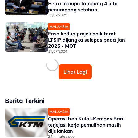
Petra mampu tampung 4 juta
penumpang setahun
26/02/2025
MALAYSIA
Fasa kedua projek naik taraf
LTSIP dijangka selepas pada Jan
2025 - MOT
17/07/2024
Lihat Lagi
Berita Terkini
MALAYSIA
Operasi tren Kulai–Kempas Baru
terjejas, kerja pemulihan masih
dijalankan
24 minutes ago