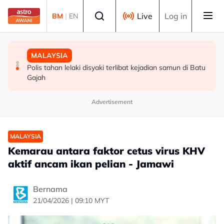
Skip to main content
Select language
Live
Log in
BM
|
EN
MALAYSIA
MALAYSIA
MALAYSIA
Tiga tahun berturut-turut, Astro AWANI ungguli
Kerajaan teliti penambahbaikan mesin pengimbas di
Polis tahan lelaki disyaki terlibat kejadian samun di Batu
Program Media Pelancongan Terbaik
lapangan terbang
Gajah
Advertisement
MALAYSIA
Kemarau antara faktor cetus virus KHV
aktif ancam ikan pelian - Jamawi
Bernama
21/04/2026 | 09:10 MYT