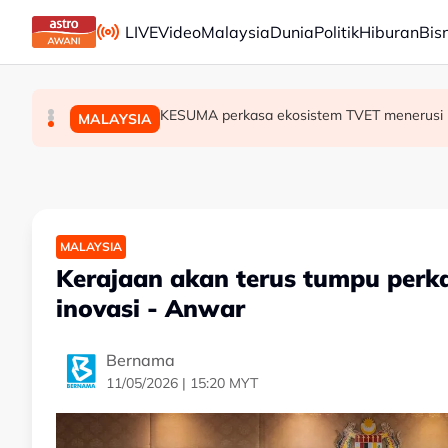
Skip to main content
LIVE
Video
Malaysia
Dunia
Politik
Hiburan
Bis
PDRM nafi kenyataan palsu dikaitkan denga
Isu penempatan 40 tahun selesai, 120 kelua
KESUMA perkasa ekosistem TVET menerusi 
MALAYSIA
MALAYSIA
MALAYSIA
MALAYSIA
Kerajaan akan terus tumpu perka
inovasi - Anwar
Bernama
11/05/2026 | 15:20 MYT