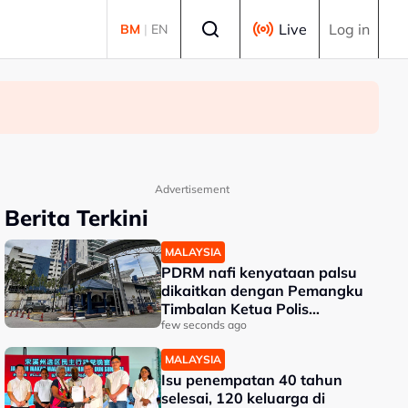
Select language
Live
Log in
BM
|
EN
Advertisement
Berita Terkini
MALAYSIA
PDRM nafi kenyataan palsu
dikaitkan dengan Pemangku
Timbalan Ketua Polis
Negara
few seconds ago
MALAYSIA
Isu penempatan 40 tahun
selesai, 120 keluarga di