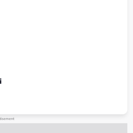
i
tisement