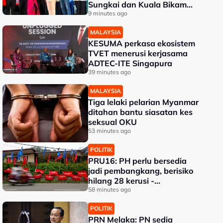
Sungkai dan Kuala Bikam
terima geran tanah
9 minutes ago
MALAYSIA
KESUMA perkasa ekosistem
TVET menerusi kerjasama
ADTEC-ITE Singapura
39 minutes ago
MALAYSIA
Tiga lelaki pelarian Myanmar
ditahan bantu siasatan kes
seksual OKU
53 minutes ago
POLITIK
PRU16: PH perlu bersedia
jadi pembangkang, berisiko
hilang 28 kerusi -
Penganalisis
58 minutes ago
POLITIK
PRN Melaka: PN sedia