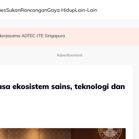
nes
Sukan
Rancangan
Gaya Hidup
Lain-Lain
n Pemangku Timbalan Ketua Polis Negara
rga di Sungkai dan Kuala Bikam terima geran tanah
kerjasama ADTEC-ITE Singapura
Advertisement
sa ekosistem sains, teknologi dan