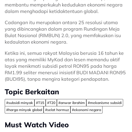
membantu memperkukuh kedudukan ekonomi negara
dalam menghadapi ketidaktentuan global.
Cadangan itu merupakan antara 25 resolusi utama
yang dibincangkan dalam program Rundingan Meja
Bulat Nasional (RIMBUN) 2.0, yang memfokuskan isu
kedaulatan ekonomi negara.
Ketika ini, semua rakyat Malaysia berusia 16 tahun ke
atas yang memiliki MyKad dan lesen memandu aktif
layak menikmati subsidi petrol RON95 pada harga
RM1.99 seliter menerusi inisiatif BUDI MADANI RON95
(BUDI95), tanpa mengira kategori pendapatan.
Topic Berkaitan
#subsidi minyak
#T15
#T20
#anwar ibrahim
#mekanisme subsidi
#harga minyak global
#selat hormuz
#ekonomi negara
Must Watch Video