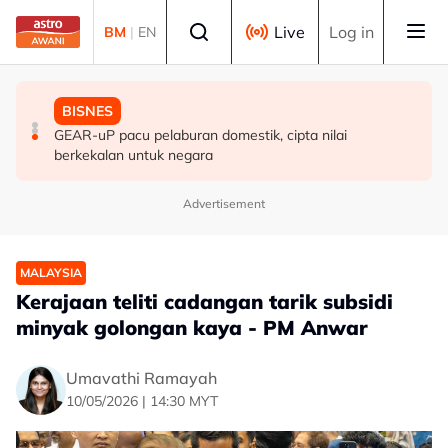
Skip to main content
Select language
Live
Log in
BM
|
EN
MALAYSIA
MALAYSIA
BISNES
Budi Madani Diesel perkukuh penguatkuasaan, kekang
Peruntukan EFT Pahang meningkat kepada RM24.57
GEAR-uP pacu pelaburan domestik, cipta nilai
penyelewengan
juta tahun ini - Wan Rosdy
berkekalan untuk negara
Advertisement
MALAYSIA
Kerajaan teliti cadangan tarik subsidi
minyak golongan kaya - PM Anwar
Umavathi Ramayah
10/05/2026 | 14:30 MYT