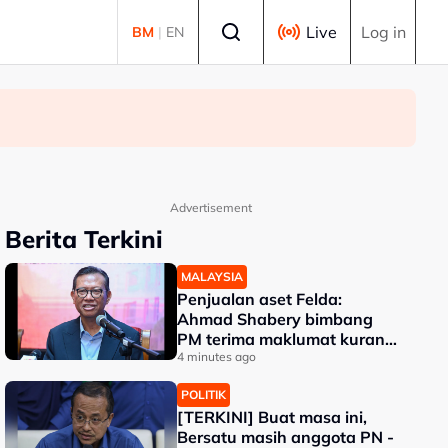
Select language
Live
Log in
BM
|
EN
Advertisement
Berita Terkini
MALAYSIA
Penjualan aset Felda:
Ahmad Shabery bimbang
PM terima maklumat kurang
tepat
4 minutes ago
POLITIK
[TERKINI] Buat masa ini,
Bersatu masih anggota PN -