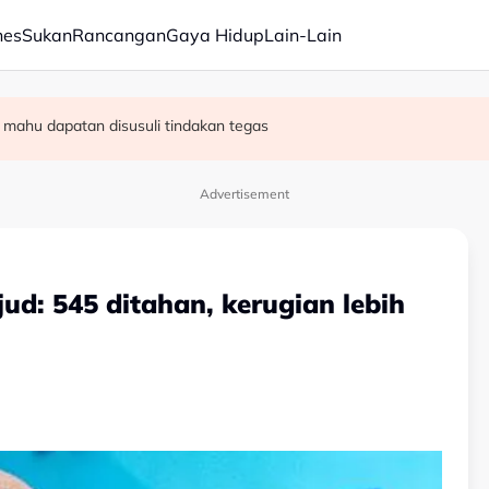
nes
Sukan
Rancangan
Gaya Hidup
Lain-Lain
ta PN - Ahmad Samsuri
ng PM terima maklumat kurang tepat
 mahu dapatan disusuli tindakan tegas
Advertisement
ud: 545 ditahan, kerugian lebih