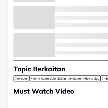
Topic Berkaitan
#kerugian
#Mohd Kamarudin Md Din
#pinjaman tidak wujud
#KE
Must Watch Video