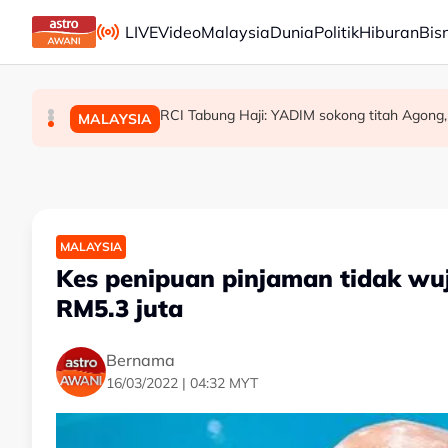
Skip to main content
LIVE
Video
Malaysia
Dunia
Politik
Hiburan
Bis
[TERKINI] Buat masa ini, Bersatu masih anggo
Penjualan aset Felda: Ahmad Shabery bimba
RCI Tabung Haji: YADIM sokong titah Agong,
MALAYSIA
POLITIK
MALAYSIA
MALAYSIA
Kes penipuan pinjaman tidak wuj
RM5.3 juta
Bernama
16/03/2022 | 04:32 MYT