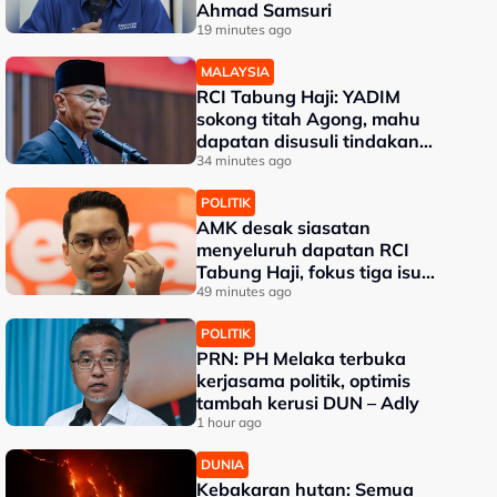
Ahmad Samsuri
19 minutes ago
MALAYSIA
RCI Tabung Haji: YADIM
sokong titah Agong, mahu
dapatan disusuli tindakan
tegas
34 minutes ago
POLITIK
AMK desak siasatan
menyeluruh dapatan RCI
Tabung Haji, fokus tiga isu
kritikal
49 minutes ago
POLITIK
PRN: PH Melaka terbuka
kerjasama politik, optimis
tambah kerusi DUN – Adly
1 hour ago
DUNIA
Kebakaran hutan: Semua