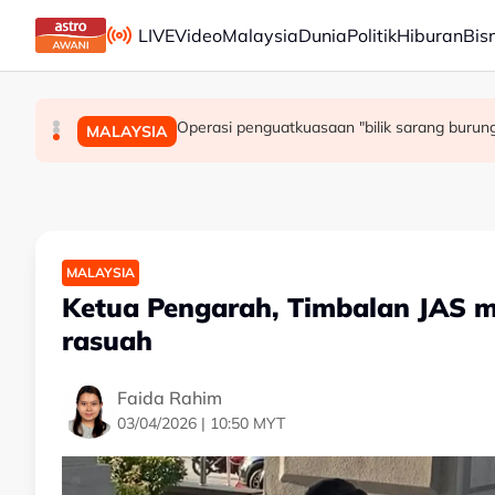
Skip to main content
LIVE
Video
Malaysia
Dunia
Politik
Hiburan
Bis
Wanita didenda RM75,000 mengaku salah be
Ismail Sabri didakwa esok di Mahkamah Ses
Operasi penguatkuasaan "bilik sarang burung
MALAYSIA
MALAYSIA
MALAYSIA
MALAYSIA
Ketua Pengarah, Timbalan JAS m
rasuah
Faida Rahim
03/04/2026 | 10:50 MYT