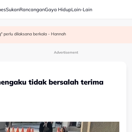
nes
Sukan
Rancangan
Gaya Hidup
Lain-Lain
ri rasuah kepada pegawai jas
yen Kuala Lumpur
" perlu dilaksana berkala - Hannah
Advertisement
engaku tidak bersalah terima