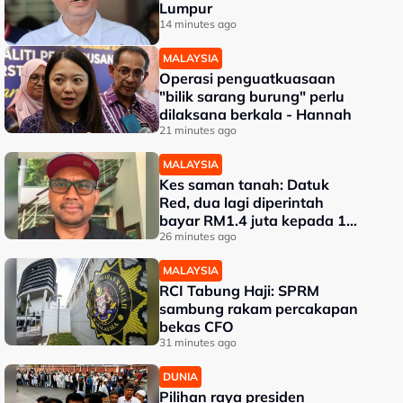
Lumpur
14 minutes ago
MALAYSIA
Operasi penguatkuasaan
"bilik sarang burung" perlu
dilaksana berkala - Hannah
21 minutes ago
MALAYSIA
Kes saman tanah: Datuk
Red, dua lagi diperintah
bayar RM1.4 juta kepada 17
pembeli
26 minutes ago
MALAYSIA
RCI Tabung Haji: SPRM
sambung rakam percakapan
bekas CFO
31 minutes ago
DUNIA
Pilihan raya presiden