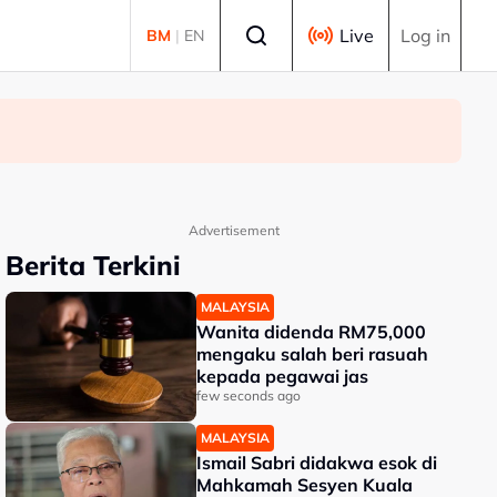
Select language
Live
Log in
BM
|
EN
Advertisement
Berita Terkini
MALAYSIA
Wanita didenda RM75,000
mengaku salah beri rasuah
kepada pegawai jas
few seconds ago
MALAYSIA
Ismail Sabri didakwa esok di
Mahkamah Sesyen Kuala