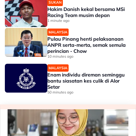
SUKAN
Hakim Danish kekal bersama MSi
Racing Team musim depan
1 minute ago
MALAYSIA
Pulau Pinang henti pelaksanaan
ANPR serta-merta, semak semula
perincian - Chow
10 minutes ago
MALAYSIA
Enam individu direman seminggu
bantu siasatan kes culik di Alor
Setar
50 minutes ago