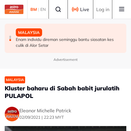
Skip to main content
Select language
Live
Log in
BM
|
EN
SUKAN
MALAYSIA
MALAYSIA
Hakim Danish kekal bersama MSi Racing Team musim
Pulau Pinang henti pelaksanaan ANPR serta-merta,
Enam individu direman seminggu bantu siasatan kes
depan
semak semula perincian - Chow
culik di Alor Setar
Advertisement
MALAYSIA
Kluster baharu di Sabah babit jurulatih
PULAPOL
Eleanor Michelle Patrick
02/09/2021 | 22:23 MYT