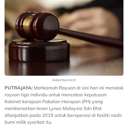
Advertisement
PUTRAJAYA:
Mahkamah Rayuan di sini hari ini menolak
rayuan tiga individu untuk mencabar keputusan
Kabinet kerajaan Pakatan Harapan (PH) yang
membenarkan lesen Lynas Malaysia Sdn Bhd
dilanjutkan pada 2019 untuk beroperasi di fasiliti nadir
bumi milik syarikat itu.