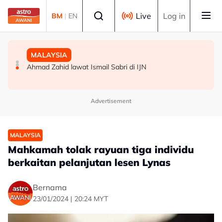
Skip to main content
Select language
Live
Log in
BM
|
EN
BISNES
MALAYSIA
MALAYSIA
Ringgit kekal ditutup kukuh berbanding dolar AS
Mahkamah tolak rayuan Siti Kasim berhubung perintah
Ahmad Zahid lawat Ismail Sabri di IJN
larangan perhimpunan 2022
Advertisement
MALAYSIA
Mahkamah tolak rayuan tiga individu
berkaitan pelanjutan lesen Lynas
Bernama
23/01/2024 | 20:24 MYT