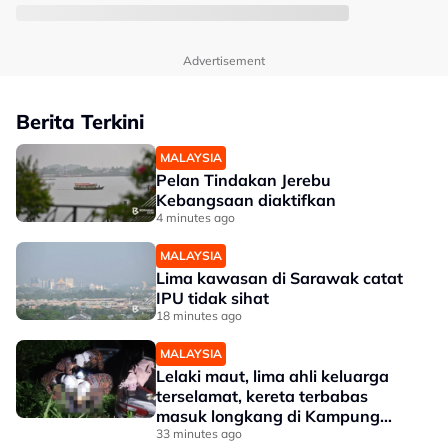
Advertisement
Berita Terkini
MALAYSIA
Pelan Tindakan Jerebu
Kebangsaan diaktifkan
4 minutes ago
MALAYSIA
Lima kawasan di Sarawak catat
IPU tidak sihat
18 minutes ago
MALAYSIA
Lelaki maut, lima ahli keluarga
terselamat, kereta terbabas
masuk longkang di Kampung
Gajah
33 minutes ago