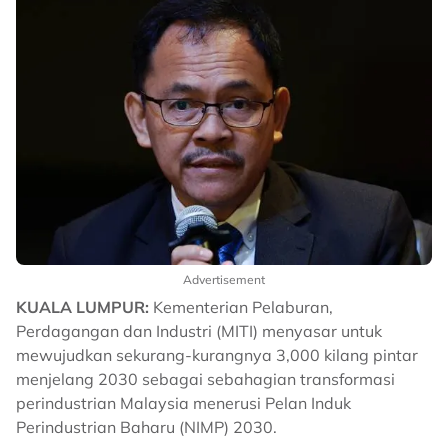
Advertisement
KUALA LUMPUR:
Kementerian Pelaburan,
Perdagangan dan Industri (MITI) menyasar untuk
mewujudkan sekurang-kurangnya 3,000 kilang pintar
menjelang 2030 sebagai sebahagian transformasi
perindustrian Malaysia menerusi Pelan Induk
Perindustrian Baharu (NIMP) 2030.