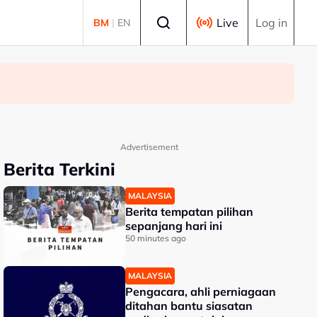
Select language
Live
Log in
BM
|
EN
Advertisement
Berita Terkini
MALAYSIA
Berita tempatan pilihan
sepanjang hari ini
50 minutes ago
MALAYSIA
Pengacara, ahli perniagaan
ditahan bantu siasatan