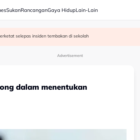
nes
Sukan
Rancangan
Gaya Hidup
Lain-Lain
erketat selepas insiden tembakan di sekolah
satan audio siar sentuh isu sensitiviti agama
Advertisement
gong dalam menentukan