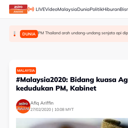
Skip to main content
LIVE
Video
Malaysia
Dunia
Politik
Hiburan
Bis
PM Thailand arah undang-undang senjata api dip
Berita tempatan pilihan sepanjang hari ini
Pengacara, ahli perniagaan ditahan bantu sia
MALAYSIA
MALAYSIA
DUNIA
MALAYSIA
#Malaysia2020: Bidang kuasa A
kedudukan PM, Kabinet
Afiq Ariffin
27/02/2020 | 10:08 MYT