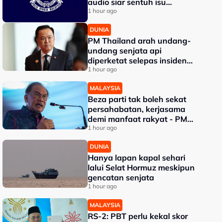
audio siar sentuh isu
sensitiviti agama
1 hour ago
DUNIA
PM Thailand arah undang-
undang senjata api
diperketat selepas insiden
tembakan di sekolah
1 hour ago
MALAYSIA
Beza parti tak boleh sekat
persahabatan, kerjasama
demi manfaat rakyat - PM
Anwar
1 hour ago
DUNIA
Hanya lapan kapal sehari
lalui Selat Hormuz meskipun
gencatan senjata
1 hour ago
MALAYSIA
RS-2: PBT perlu kekal skor