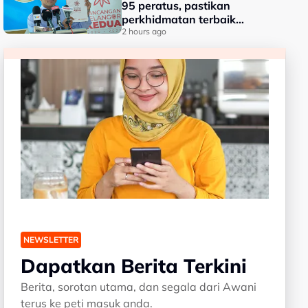
95 peratus, pastikan
perkhidmatan terbaik
kepada rakyat - Amirudin
2 hours ago
NEWSLETTER
Dapatkan Berita Terkini
Berita, sorotan utama, dan segala dari Awani
terus ke peti masuk anda.