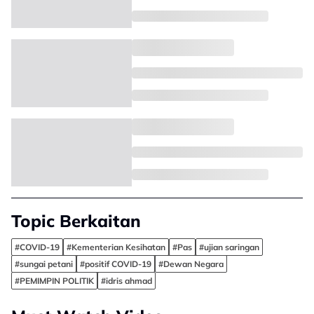
Topic Berkaitan
#COVID-19
#Kementerian Kesihatan
#Pas
#ujian saringan
#sungai petani
#positif COVID-19
#Dewan Negara
#PEMIMPIN POLITIK
#idris ahmad