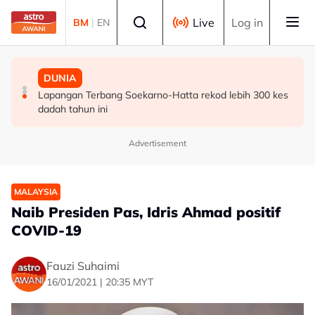
Skip to main content
Select language
Live
Log in
BM
|
EN
POLITIK
POLITIK
DUNIA
[TERKINI] 10 ADUN BN-PN dilantik Exco, terajui
PRU16: Kedudukan PH dijangka mengukuh, jajaran BN-
Lapangan Terbang Soekarno-Hatta rekod lebih 300 kes
pentadbiran Negeri Sembilan
PN pula berliku - Penganalisis
dadah tahun ini
Advertisement
MALAYSIA
Naib Presiden Pas, Idris Ahmad positif
COVID-19
Fauzi Suhaimi
16/01/2021 | 20:35 MYT