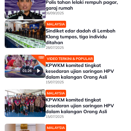
Polis tahan lelaki rempuh pagar,
garaj rumah
06/09/2025
MALAYSIA
Sindiket edar dadah di Lembah
Klang tumpas, tiga individu
ditahan
28/07/2025
VIDEO TERKINI & POPULAR
KPWKM komited tingkat
kesedaran ujian saringan HPV
01:26
dalam kalangan Orang Asli
15/07/2025
MALAYSIA
KPWKM komited tingkat
kesedaran ujian saringan HPV
dalam kalangan Orang Asli
15/07/2025
MALAYSIA