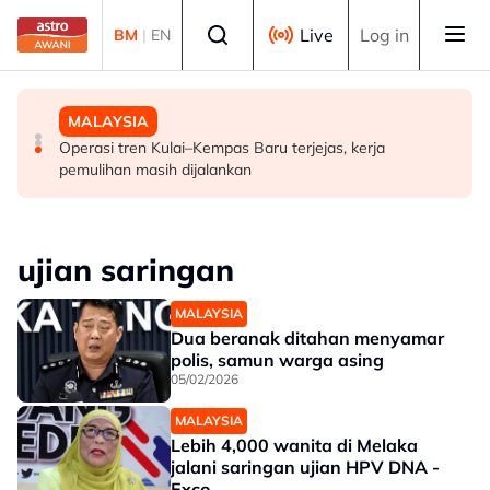
Skip to main content
Select language
Live
Log in
BM
|
EN
MALAYSIA
POLITIK
MALAYSIA
FMBA sambut baik arahan PM percepat kelulusan
'Siapa akan pergi, siapa diperintah pergi? Tunggu dan
Operasi tren Kulai–Kempas Baru terjejas, kerja
pekerja asing sektor restoran
lihat'- Zahid
pemulihan masih dijalankan
ujian saringan
MALAYSIA
Dua beranak ditahan menyamar
polis, samun warga asing
05/02/2026
MALAYSIA
Lebih 4,000 wanita di Melaka
jalani saringan ujian HPV DNA -
Exco