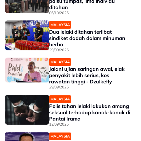
palsu tumpas, lima individu
ditahan
06/10/2025
MALAYSIA
Dua lelaki ditahan terlibat
sindiket dadah dalam minuman
herba
29/09/2025
MALAYSIA
Jalani ujian saringan awal, elak
penyakit lebih serius, kos
rawatan tinggi - Dzulkefly
29/09/2025
MALAYSIA
Polis tahan lelaki lakukan amang
seksual terhadap kanak-kanak di
Pantai Irama
12/09/2025
MALAYSIA