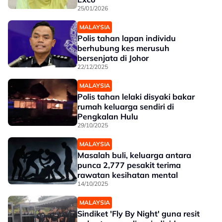
25/01/2026
MALAYSIA
Polis tahan lapan individu
berhubung kes merusuh
bersenjata di Johor
22/12/2025
MALAYSIA
Polis tahan lelaki disyaki bakar
rumah keluarga sendiri di
Pengkalan Hulu
29/10/2025
MALAYSIA
Masalah buli, keluarga antara
punca 2,777 pesakit terima
rawatan kesihatan mental
14/10/2025
MALAYSIA
Sindiket 'Fly By Night' guna resit