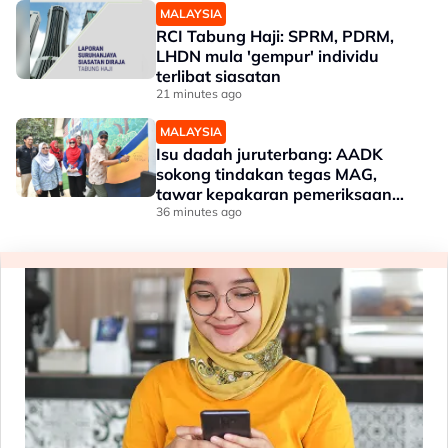
MALAYSIA
RCI Tabung Haji: SPRM, PDRM,
LHDN mula 'gempur' individu
terlibat siasatan
21 minutes ago
MALAYSIA
Isu dadah juruterbang: AADK
sokong tindakan tegas MAG,
tawar kepakaran pemeriksaan
ketat
36 minutes ago