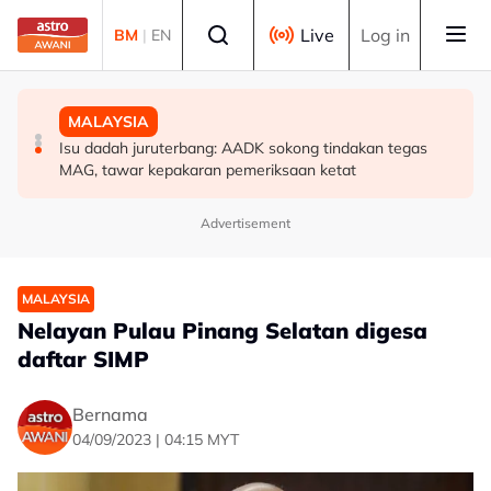
Skip to main content
Select language
Live
Log in
BM
|
EN
POLITIK
MALAYSIA
MALAYSIA
'Pihak ketiga' jangan ganggu usaha persefahaman parti
RCI Tabung Haji: SPRM, PDRM, LHDN mula 'gempur'
Isu dadah juruterbang: AADK sokong tindakan tegas
Melayu - Asyraf Wajdi
individu terlibat siasatan
MAG, tawar kepakaran pemeriksaan ketat
Advertisement
MALAYSIA
Nelayan Pulau Pinang Selatan digesa
daftar SIMP
Bernama
04/09/2023 | 04:15 MYT