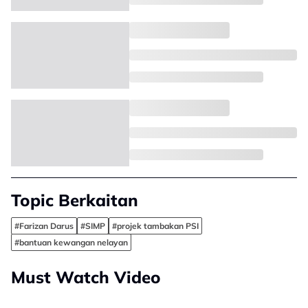
Topic Berkaitan
#Farizan Darus
#SIMP
#projek tambakan PSI
#bantuan kewangan nelayan
Must Watch Video