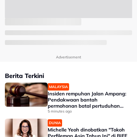
Advertisement
Berita Terkini
MALAYSIA
Insiden rempuhan Jalan Ampang:
Pendakwaan bantah
permohonan batal pertuduhan
bunuh
5 minutes ago
DUNIA
Michelle Yeoh dinobatkan "Tokoh
Perfileman Asia Tahun Ini" di BIFF