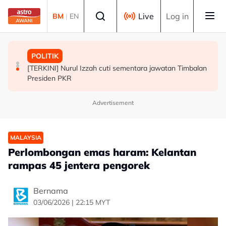
Skip to main content
Select language
Live
Log in
BM
|
EN
MALAYSIA
DUNIA
POLITIK
Insiden rempuhan Jalan Ampang: Pendakwaan bantah
Michelle Yeoh dinobatkan "Tokoh Perfileman Asia Tahun
[TERKINI] Nurul Izzah cuti sementara jawatan Timbalan
permohonan batal pertuduhan bunuh
Ini" di BIFF
Presiden PKR
Advertisement
MALAYSIA
Perlombongan emas haram: Kelantan
rampas 45 jentera pengorek
Bernama
03/06/2026 | 22:15 MYT